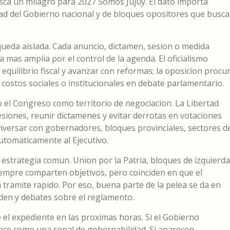
busca un milagro para 2027 Somos Jujuy. El dato importa
ad del Gobierno nacional y de bloques opositores que busc
a queda aislada. Cada anuncio, dictamen, sesion o medida
 mas amplia por el control de la agenda. El oficialismo
equilibrio fiscal y avanzar con reformas; la oposicion procu
os costos sociales o institucionales en debate parlamentario.
el Congreso como territorio de negociacion. La Libertad
siones, reunir dictamenes y evitar derrotas en votaciones
onversar con gobernadores, bloques provinciales, sectores d
utomaticamente al Ejecutivo.
estrategia comun. Union por la Patria, bloques de izquierda
siempre comparten objetivos, pero coinciden en que el
tramite rapido. Por eso, buena parte de la pelea se da en
den y debates sobre el reglamento.
el expediente en las proximas horas. Si el Gobierno
nce como una senal de gobernabilidad. Si aparecen