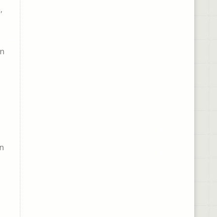
,
on
on