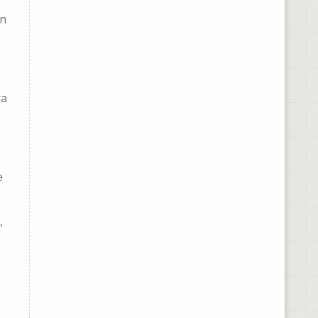
an
ra
e
,