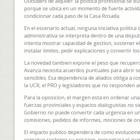
Outsiders de alquiler: la política profesional se 
porque se ubica en un momento de fuerte activid
condicionar cada paso de la Casa Rosada.
En el escenario actual, ninguna iniciativa politic
administrativa se interpreta dentro de una disputa
intenta mostrar capacidad de gestion, sostener el 
instalar limites, pedir explicaciones y convertir l
La novedad tambien expone el peso que recupero 
Avanza necesita acuerdos puntuales para abrir se
sensibles. Esa dependencia de aliados obliga a c
la UCR, el PRO y legisladores que no responden a
Para la oposicion, el margen esta en ordenar una 
fuerzas provinciales y espacios dialoguistas no 
Gobierno no puede convertir cada urgencia en un 
comisiones, pedidos de informes, mociones de or
El impacto publico dependera de como evolucione 
consigue sostener su posicion, presentara el ava