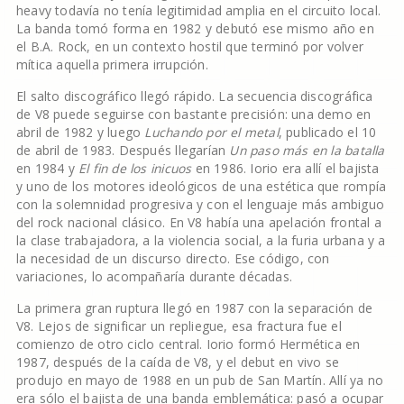
heavy todavía no tenía legitimidad amplia en el circuito local.
La banda tomó forma en 1982 y debutó ese mismo año en
el B.A. Rock, en un contexto hostil que terminó por volver
mítica aquella primera irrupción.
El salto discográfico llegó rápido. La secuencia discográfica
de V8 puede seguirse con bastante precisión: una demo en
abril de 1982 y luego
Luchando por el metal
, publicado el 10
de abril de 1983. Después llegarían
Un paso más en la batalla
en 1984 y
El fin de los inicuos
en 1986. Iorio era allí el bajista
y uno de los motores ideológicos de una estética que rompía
con la solemnidad progresiva y con el lenguaje más ambiguo
del rock nacional clásico. En V8 había una apelación frontal a
la clase trabajadora, a la violencia social, a la furia urbana y a
la necesidad de un discurso directo. Ese código, con
variaciones, lo acompañaría durante décadas.
La primera gran ruptura llegó en 1987 con la separación de
V8. Lejos de significar un repliegue, esa fractura fue el
comienzo de otro ciclo central. Iorio formó Hermética en
1987, después de la caída de V8, y el debut en vivo se
produjo en mayo de 1988 en un pub de San Martín. Allí ya no
era sólo el bajista de una banda emblemática: pasó a ocupar