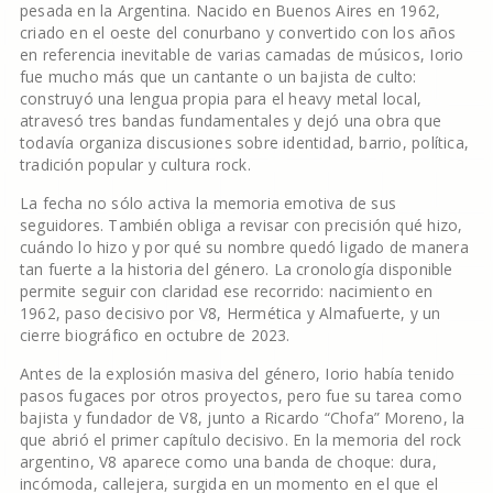
pesada en la Argentina. Nacido en Buenos Aires en 1962,
criado en el oeste del conurbano y convertido con los años
en referencia inevitable de varias camadas de músicos, Iorio
fue mucho más que un cantante o un bajista de culto:
construyó una lengua propia para el heavy metal local,
atravesó tres bandas fundamentales y dejó una obra que
todavía organiza discusiones sobre identidad, barrio, política,
tradición popular y cultura rock.
La fecha no sólo activa la memoria emotiva de sus
seguidores. También obliga a revisar con precisión qué hizo,
cuándo lo hizo y por qué su nombre quedó ligado de manera
tan fuerte a la historia del género. La cronología disponible
permite seguir con claridad ese recorrido: nacimiento en
1962, paso decisivo por V8, Hermética y Almafuerte, y un
cierre biográfico en octubre de 2023.
Antes de la explosión masiva del género, Iorio había tenido
pasos fugaces por otros proyectos, pero fue su tarea como
bajista y fundador de V8, junto a Ricardo “Chofa” Moreno, la
que abrió el primer capítulo decisivo. En la memoria del rock
argentino, V8 aparece como una banda de choque: dura,
incómoda, callejera, surgida en un momento en el que el