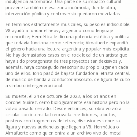
indulgencia automática. Una parte de su impacto cultural
proviene también de esa zona incómoda, donde obra,
intervención pública y controversia quedaron mezcladas.
En términos estrictamente musicales, su peso es indiscutible.
V8 ayudó a fundar el heavy argentino como lenguaje
reconocible; Hermética le dio una potencia estética y política
que todavía funciona como referencia; Almafuerte expandió
el género hacia una lectura argentina y popular más explícita.
No hay demasiados casos en el rock local de un artista que
haya sido protagonista de tres proyectos tan decisivos y,
además, haya conseguido reescribir su propio lugar en cada
uno de ellos. Iorio pasó de bajista fundador a letrista central,
de músico de banda a conductor absoluto, de figura de culto
a símbolo intergeneracional.
Su muerte, el 24 de octubre de 2023, a los 61 años en
Coronel Suárez, cerró biológicamente esa historia pero no la
volvió pasado cerrado. Desde entonces, su obra volvió a
circular con intensidad renovada: reediciones, tributos,
posteos con fragmentos de letras, discusiones sobre su
figura y nuevas audiencias que llegan a V8, Hermética o
Almafuerte como quien entra a un archivo vivo del metal