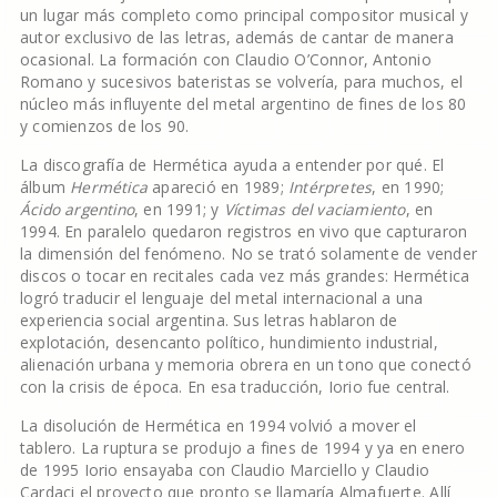
un lugar más completo como principal compositor musical y
autor exclusivo de las letras, además de cantar de manera
ocasional. La formación con Claudio O’Connor, Antonio
Romano y sucesivos bateristas se volvería, para muchos, el
núcleo más influyente del metal argentino de fines de los 80
y comienzos de los 90.
La discografía de Hermética ayuda a entender por qué. El
álbum
Hermética
apareció en 1989;
Intérpretes
, en 1990;
Ácido argentino
, en 1991; y
Víctimas del vaciamiento
, en
1994. En paralelo quedaron registros en vivo que capturaron
la dimensión del fenómeno. No se trató solamente de vender
discos o tocar en recitales cada vez más grandes: Hermética
logró traducir el lenguaje del metal internacional a una
experiencia social argentina. Sus letras hablaron de
explotación, desencanto político, hundimiento industrial,
alienación urbana y memoria obrera en un tono que conectó
con la crisis de época. En esa traducción, Iorio fue central.
La disolución de Hermética en 1994 volvió a mover el
tablero. La ruptura se produjo a fines de 1994 y ya en enero
de 1995 Iorio ensayaba con Claudio Marciello y Claudio
Cardaci el proyecto que pronto se llamaría Almafuerte. Allí