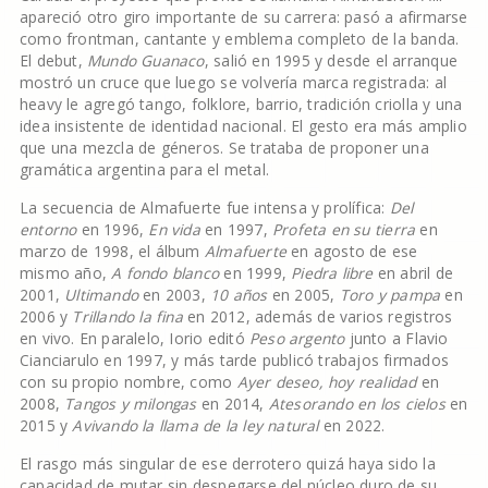
apareció otro giro importante de su carrera: pasó a afirmarse
como frontman, cantante y emblema completo de la banda.
El debut,
Mundo Guanaco
, salió en 1995 y desde el arranque
mostró un cruce que luego se volvería marca registrada: al
heavy le agregó tango, folklore, barrio, tradición criolla y una
idea insistente de identidad nacional. El gesto era más amplio
que una mezcla de géneros. Se trataba de proponer una
gramática argentina para el metal.
La secuencia de Almafuerte fue intensa y prolífica:
Del
entorno
en 1996,
En vida
en 1997,
Profeta en su tierra
en
marzo de 1998, el álbum
Almafuerte
en agosto de ese
mismo año,
A fondo blanco
en 1999,
Piedra libre
en abril de
2001,
Ultimando
en 2003,
10 años
en 2005,
Toro y pampa
en
2006 y
Trillando la fina
en 2012, además de varios registros
en vivo. En paralelo, Iorio editó
Peso argento
junto a Flavio
Cianciarulo en 1997, y más tarde publicó trabajos firmados
con su propio nombre, como
Ayer deseo, hoy realidad
en
2008,
Tangos y milongas
en 2014,
Atesorando en los cielos
en
2015 y
Avivando la llama de la ley natural
en 2022.
El rasgo más singular de ese derrotero quizá haya sido la
capacidad de mutar sin despegarse del núcleo duro de su