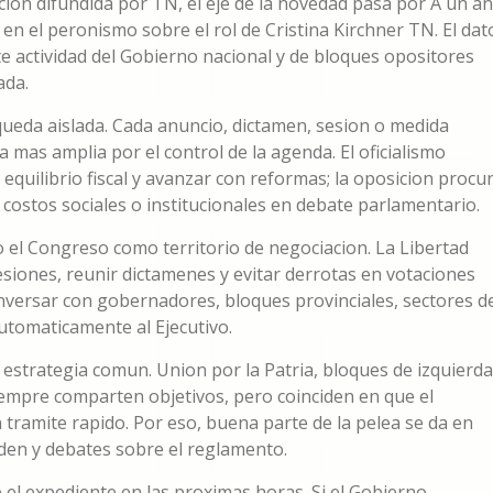
cion difundida por TN, el eje de la novedad pasa por A un a
 en el peronismo sobre el rol de Cristina Kirchner TN. El dat
 actividad del Gobierno nacional y de bloques opositores
ada.
a queda aislada. Cada anuncio, dictamen, sesion o medida
 mas amplia por el control de la agenda. El oficialismo
equilibrio fiscal y avanzar con reformas; la oposicion procu
os costos sociales o institucionales en debate parlamentario.
el Congreso como territorio de negociacion. La Libertad
siones, reunir dictamenes y evitar derrotas en votaciones
onversar con gobernadores, bloques provinciales, sectores d
utomaticamente al Ejecutivo.
estrategia comun. Union por la Patria, bloques de izquierda
siempre comparten objetivos, pero coinciden en que el
tramite rapido. Por eso, buena parte de la pelea se da en
den y debates sobre el reglamento.
el expediente en las proximas horas. Si el Gobierno