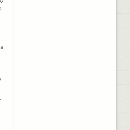
ño
o
ra
e
,