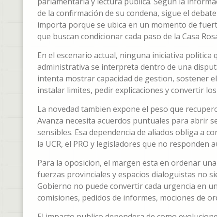
parlamentaria y lectura publica. Segun la informa
de la confirmación de su condena, sigue el debate
importa porque se ubica en un momento de fuerte
que buscan condicionar cada paso de la Casa Ros
En el escenario actual, ninguna iniciativa politic
administrativa se interpreta dentro de una disputa
intenta mostrar capacidad de gestion, sostener el 
instalar limites, pedir explicaciones y convertir l
La novedad tambien expone el peso que recupero 
Avanza necesita acuerdos puntuales para abrir se
sensibles. Esa dependencia de aliados obliga a c
la UCR, el PRO y legisladores que no responden a
Para la oposicion, el margen esta en ordenar una 
fuerzas provinciales y espacios dialoguistas no 
Gobierno no puede convertir cada urgencia en un 
comisiones, pedidos de informes, mociones de or
El impacto publico dependera de como evolucione 