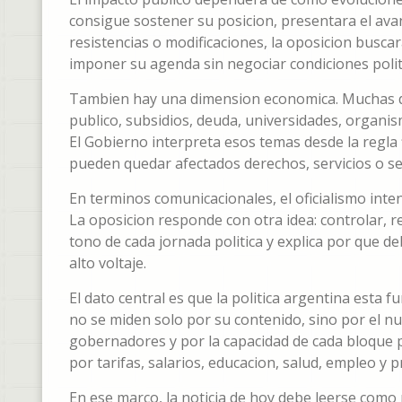
consigue sostener su posicion, presentara el ava
resistencias o modificaciones, la oposicion busca
imponer su agenda sin negociar condiciones polit
Tambien hay una dimension economica. Muchas de 
publico, subsidios, deuda, universidades, organi
El Gobierno interpreta esos temas desde la regla f
pueden quedar afectados derechos, servicios o se
En terminos comunicacionales, el oficialismo inten
La oposicion responde con otra idea: controlar, r
tono de cada jornada politica y explica por que d
alto voltaje.
El dato central es que la politica argentina est
no se miden solo por su contenido, sino por el num
gobernadores y por la capacidad de cada bloque p
por tarifas, salarios, educacion, salud, empleo y p
En ese marco, la noticia de hoy debe leerse como