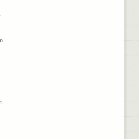
,
on
on