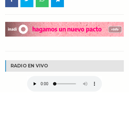
RADIO EN VIVO
© Reservados todos los derechos -
Fm La Boca -
Buenos Aires - Argentina
90.1 MHZ