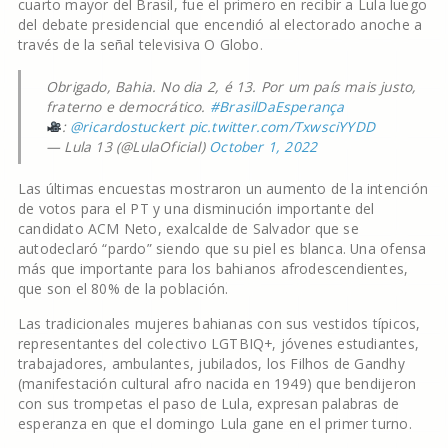
cuarto mayor del Brasil, fue el primero en recibir a Lula luego
del debate presidencial que encendió al electorado anoche a
través de la señal televisiva O Globo.
Obrigado, Bahia. No dia 2, é 13. Por um país mais justo,
fraterno e democrático.
#BrasilDaEsperança
:
@ricardostuckert
pic.twitter.com/TxwsciYYDD
— Lula 13 (@LulaOficial)
October 1, 2022
Las últimas encuestas mostraron un aumento de la intención
de votos para el PT y una disminución importante del
candidato ACM Neto, exalcalde de Salvador que se
autodeclaró “pardo” siendo que su piel es blanca. Una ofensa
más que importante para los bahianos afrodescendientes,
que son el 80% de la población.
Las tradicionales mujeres bahianas con sus vestidos típicos,
representantes del colectivo LGTBIQ+, jóvenes estudiantes,
trabajadores, ambulantes, jubilados, los Filhos de Gandhy
(manifestación cultural afro nacida en 1949) que bendijeron
con sus trompetas el paso de Lula, expresan palabras de
esperanza en que el domingo Lula gane en el primer turno.