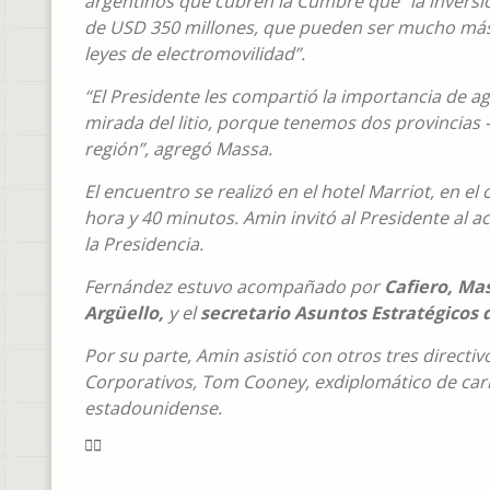
argentinos que cubren la Cumbre que “la inversió
de USD 350 millones, que pueden ser mucho más,
leyes de electromovilidad”.
“El Presidente les compartió la importancia de ag
mirada del litio, porque tenemos dos provincias -
región”, agregó Massa.
El encuentro se realizó en el hotel Marriot, en e
hora y 40 minutos. Amin invitó al Presidente al 
la Presidencia.
Fernández estuvo acompañado por
Cafiero, Mas
Argüello,
y el
secretario Asuntos Estratégicos d
Por su parte, Amin asistió con otros tres directivo
Corporativos, Tom Cooney, exdiplomático de car
estadounidense.