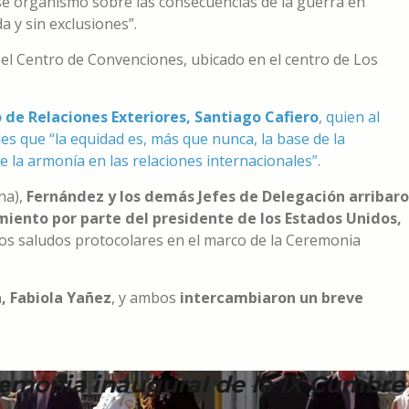
se organismo sobre las consecuencias de la guerra en
a y sin exclusiones”.
 el Centro de Convenciones, ubicado en el centro de Los
o de Relaciones Exteriores, Santiago Cafiero
, quien al
es que “la equidad es, más que nunca, la base de la
de la armonía en las relaciones internacionales”
.
ina),
Fernández y los demás Jefes de Delegación arribar
miento por parte del presidente de los Estados Unidos,
n los saludos protocolares en el marco de la Ceremonia
, Fabiola Yañez
, y ambos
intercambiaron un breve
eremonia inaugural de la IX Cumbre