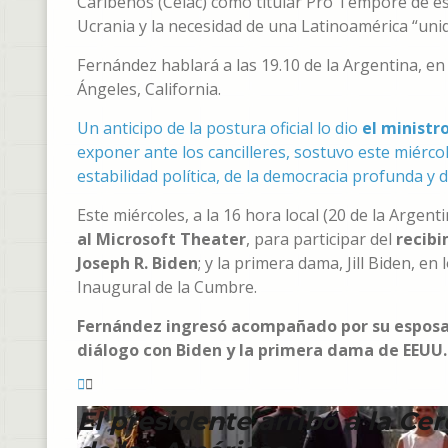
Caribeños (Celac) como titular Pro Témpore de e
Ucrania y la necesidad de una Latinoamérica “unid
Fernández hablará a las 19.10 de la Argentina, en
Ángeles, California.
Un anticipo de la postura oficial lo dio
el ministr
exponer ante los cancilleres, sostuvo este miércol
estabilidad política, de la democracia profunda y 
Este miércoles, a la 16 hora local (20 de la Argent
al Microsoft Theater
, para participar del
recibi
Joseph R. Biden
; y la primera dama, Jill Biden, e
Inaugural de la Cumbre.
Fernández ingresó acompañado por su esposa
diálogo con Biden y la primera dama de EEUU.
El presidente arribó a la C