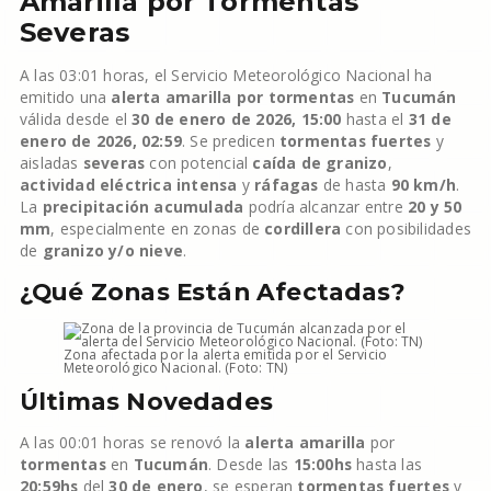
Amarilla por Tormentas
Severas
A las 03:01 horas, el Servicio Meteorológico Nacional ha
emitido una
alerta amarilla por tormentas
en
Tucumán
válida desde el
30 de enero de 2026, 15:00
hasta el
31 de
enero de 2026, 02:59
. Se predicen
tormentas fuertes
y
aisladas
severas
con potencial
caída de granizo
,
actividad eléctrica intensa
y
ráfagas
de hasta
90 km/h
.
La
precipitación acumulada
podría alcanzar entre
20 y 50
mm
, especialmente en zonas de
cordillera
con posibilidades
de
granizo y/o nieve
.
¿Qué Zonas Están Afectadas?
Zona afectada por la alerta emitida por el Servicio
Meteorológico Nacional. (Foto: TN)
Últimas Novedades
A las 00:01 horas se renovó la
alerta amarilla
por
tormentas
en
Tucumán
. Desde las
15:00hs
hasta las
20:59hs
del
30 de enero
, se esperan
tormentas fuertes
y