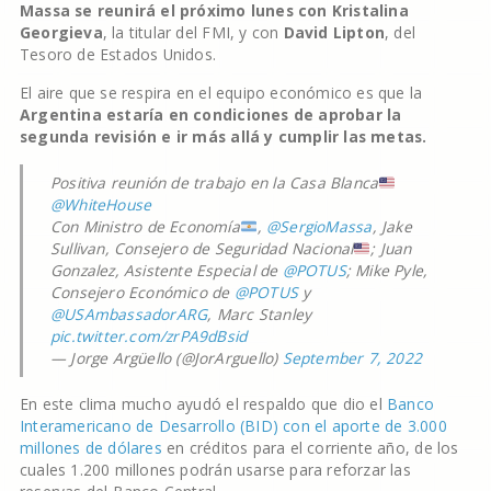
Massa se reunirá el próximo lunes con
Kristalina
Georgieva
, la titular del FMI, y con
David Lipton
, del
Tesoro de Estados Unidos.
El aire que se respira en el equipo económico es que la
Argentina estaría en condiciones de aprobar la
segunda revisión e ir más allá y cumplir las metas.
Positiva reunión de trabajo en la Casa Blanca
@WhiteHouse
Con Ministro de Economía
,
@SergioMassa
, Jake
Sullivan, Consejero de Seguridad Nacional
; Juan
Gonzalez, Asistente Especial de
@POTUS
; Mike Pyle,
Consejero Económico de
@POTUS
y
@USAmbassadorARG
, Marc Stanley
pic.twitter.com/zrPA9dBsid
— Jorge Argüello (@JorArguello)
September 7, 2022
En este clima mucho ayudó el respaldo que dio el
Banco
Interamericano de Desarrollo (BID) con el aporte de 3.000
millones de dólares
en créditos para el corriente año, de los
cuales 1.200 millones podrán usarse para reforzar las