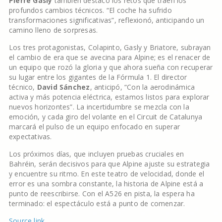
Pierre Gasly
también destacó los retos que traen los
profundos cambios técnicos. “El coche ha sufrido
transformaciones significativas”, reflexionó, anticipando un
camino lleno de sorpresas.
Los tres protagonistas, Colapinto, Gasly y Briatore, subrayan
el cambio de era que se avecina para Alpine; es el renacer de
un equipo que rozó la gloria y que ahora sueña con recuperar
su lugar entre los gigantes de la Fórmula 1. El director
técnico,
David Sánchez
, anticipó, “Con la aerodinámica
activa y más potencia eléctrica, estamos listos para explorar
nuevos horizontes”. La incertidumbre se mezcla con la
emoción, y cada giro del volante en el Circuit de Catalunya
marcará el pulso de un equipo enfocado en superar
expectativas.
Los próximos días, que incluyen pruebas cruciales en
Bahréin, serán decisivos para que Alpine ajuste su estrategia
y encuentre su ritmo. En este teatro de velocidad, donde el
error es una sombra constante, la historia de Alpine está a
punto de reescribirse. Con el A526 en pista, la espera ha
terminado: el espectáculo está a punto de comenzar.
Source link