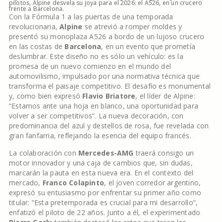
pilotos, Alpine desvela su joya para el 2026: el A526, en un crucero
frente a Barcelona.
Con la Fórmula 1 a las puertas de una temporada
revolucionaria,
Alpine
se atrevió a romper moldes y
presentó su monoplaza A526 a bordo de un lujoso crucero
en las costas de
Barcelona
, en un evento que prometía
deslumbrar. Este diseño no es sólo un vehículo: es la
promesa de un nuevo comienzo en el mundo del
automovilismo, impulsado por una normativa técnica que
transforma el paisaje competitivo. El desafío es monumental
y, como bien expresó
Flavio Briatore
, el líder de Alpine:
“Estamos ante una hoja en blanco, una oportunidad para
volver a ser competitivos”. La nueva decoración, con
predominancia del azul y destellos de rosa, fue revelada con
gran fanfarria, reflejando la esencia del equipo francés.
La colaboración con
Mercedes-AMG
traerá consigo un
motor innovador y una caja de cambios que, sin dudas,
marcarán la pauta en esta nueva era. En el contexto del
mercado,
Franco Colapinto
, el joven corredor argentino,
expresó su entusiasmo por enfrentar su primer año como
titular: “Esta pretemporada es crucial para mi desarrollo”,
enfatizó el piloto de 22 años. Junto a él, el experimentado