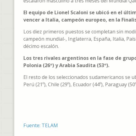
escalafón masculino a tres meses del Mundial Qat
El equipo de Lionel Scaloni se ubicó en el últ
vencer a Italia, campeón europeo, en la Final
Los diez primeros puestos se completan sin modifi
campeón mundial-, Inglaterra, España, Italia, Paí
décimo escalón.
Los tres rivales argentinos en la fase de grup
Polonia (26º) y Arabia Saudita (53º).
El resto de los seleccionados sudamericanos se ub
Perú (21º), Chile (29º), Ecuador (44º), Paraguay (50º
Fuente: TELAM