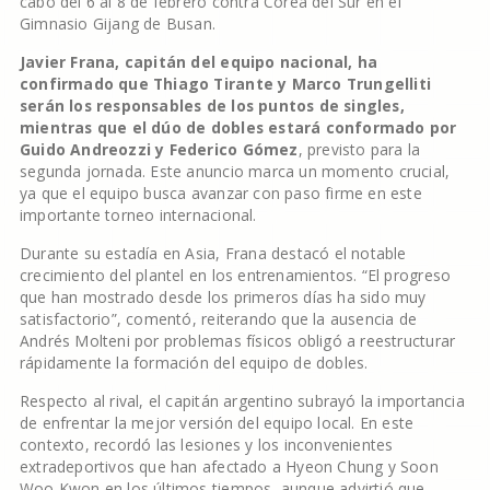
cabo del 6 al 8 de febrero contra Corea del Sur en el
Gimnasio Gijang de Busan.
Javier Frana, capitán del equipo nacional, ha
confirmado que Thiago Tirante y Marco Trungelliti
serán los responsables de los puntos de singles,
mientras que el dúo de dobles estará conformado por
Guido Andreozzi y Federico Gómez
, previsto para la
segunda jornada. Este anuncio marca un momento crucial,
ya que el equipo busca avanzar con paso firme en este
importante torneo internacional.
Durante su estadía en Asia, Frana destacó el notable
crecimiento del plantel en los entrenamientos. “El progreso
que han mostrado desde los primeros días ha sido muy
satisfactorio”, comentó, reiterando que la ausencia de
Andrés Molteni por problemas físicos obligó a reestructurar
rápidamente la formación del equipo de dobles.
Respecto al rival, el capitán argentino subrayó la importancia
de enfrentar la mejor versión del equipo local. En este
contexto, recordó las lesiones y los inconvenientes
extradeportivos que han afectado a Hyeon Chung y Soon
Woo Kwon en los últimos tiempos, aunque advirtió que