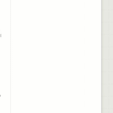
a
l
o