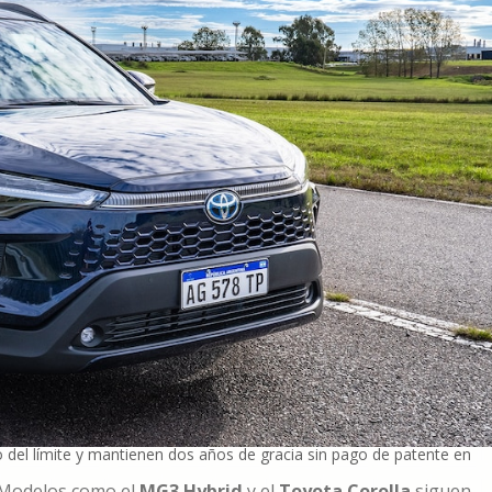
 del límite y mantienen dos años de gracia sin pago de patente en
. Modelos como el
MG3 Hybrid
y el
Toyota Corolla
siguen