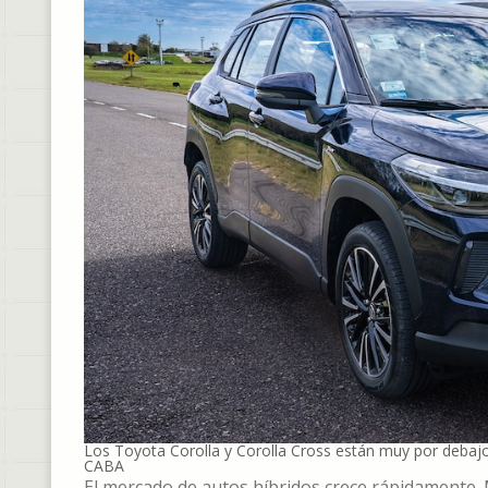
Los Toyota Corolla y Corolla Cross están muy por debajo
CABA
El mercado de autos híbridos crece rápidamente