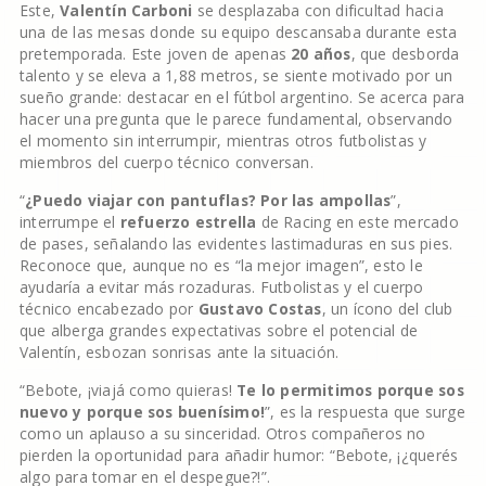
Este,
Valentín Carboni
se desplazaba con dificultad hacia
una de las mesas donde su equipo descansaba durante esta
pretemporada. Este joven de apenas
20 años
, que desborda
talento y se eleva a 1,88 metros, se siente motivado por un
sueño grande: destacar en el fútbol argentino. Se acerca para
hacer una pregunta que le parece fundamental, observando
el momento sin interrumpir, mientras otros futbolistas y
miembros del cuerpo técnico conversan.
“
¿Puedo viajar con pantuflas? Por las ampollas
”,
interrumpe el
refuerzo estrella
de Racing en este mercado
de pases, señalando las evidentes lastimaduras en sus pies.
Reconoce que, aunque no es “la mejor imagen”, esto le
ayudaría a evitar más rozaduras. Futbolistas y el cuerpo
técnico encabezado por
Gustavo Costas
, un ícono del club
que alberga grandes expectativas sobre el potencial de
Valentín, esbozan sonrisas ante la situación.
“Bebote, ¡viajá como quieras!
Te lo permitimos porque sos
nuevo y porque sos buenísimo!
”, es la respuesta que surge
como un aplauso a su sinceridad. Otros compañeros no
pierden la oportunidad para añadir humor: “Bebote, ¡¿querés
algo para tomar en el despegue?!”.