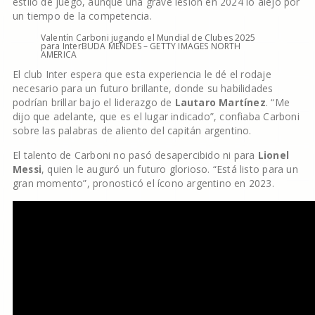
estilo de juego, aunque una grave lesión en 2024 lo alejó por
un tiempo de la competencia.
Valentín Carboni jugando el Mundial de Clubes 2025
para Inter
BUDA MENDES – GETTY IMAGES NORTH
AMERICA
El club Inter espera que esta experiencia le dé el rodaje
necesario para un futuro brillante, donde su habilidades
podrían brillar bajo el liderazgo de
Lautaro Martínez
. “Me
dijo que adelante, que es el lugar indicado”, confiaba Carboni
sobre las palabras de aliento del capitán argentino.
El talento de Carboni no pasó desapercibido ni para
Lionel
Messi
, quien le auguró un futuro glorioso. “Está listo para un
gran momento”, pronosticó el ícono argentino en 2023.