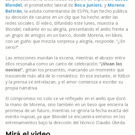
Blondel
, el prometedor lateral de
Boca Juniors
, y
Morena
Beltrán
, la astuta comentarista de ESPN, han hecho pública
su decisión de casarse en un clip que ha hecho arder las
redes sociales. El video, difundido este lunes, muestra a
Blondel, radiante en su alegría, presentando el anillo frente a
un grupo de amigos en un barco, donde Morena, en bikini,
con un guiño que mezcla sorpresa y alegría, responde: “¿En
serio?”.
Las emociones inundan la escena, mientras el abrazo entre
ellos resonaba como un canto de celebración:
“¡Vivan los
novios!”
, gritan los presentes, marcando un momento que
trasciende más allá de lo romántico. En ese instante, el fútbol
y la prensa se entrelazan, y el amor comienza a escribir su
propia narrativa.
El compromiso no solo se ve reflejado en el anillo que doró
la mano de Morena, sino también en un beso que encierra la
promesa de un futuro, mientras se ignora la fecha exacta del
evento nupcial, ya que Blondel se encuentra inmerso en los
entrenamientos bajo la dirección del técnico Claudio Úbeda.
Mirá el video