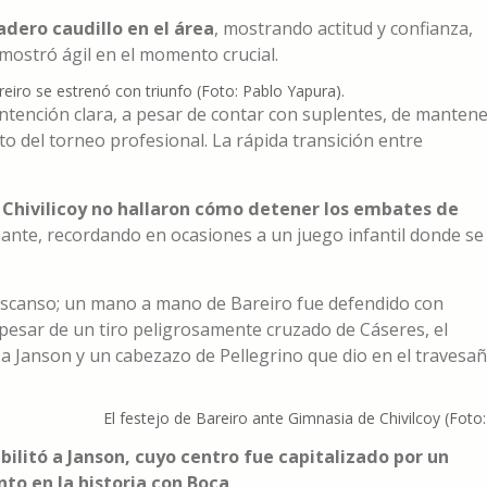
dero caudillo en el área
, mostrando actitud y confianza,
mostró ágil en el momento crucial.
reiro se estrenó con triunfo (Foto: Pablo Yapura).
intención clara, a pesar de contar con suplentes, de manten
ito del torneo profesional. La rápida transición entre
hivilicoy no hallaron cómo detener los embates de
ante, recordando en ocasiones a un juego infantil donde se
descanso; un mano a mano de Bareiro fue defendido con
A pesar de un tiro peligrosamente cruzado de Cáseres, el
 Janson y un cabezazo de Pellegrino que dio en el travesa
El festejo de Bareiro ante Gimnasia de Chivilcoy (Foto:
bilitó a Janson, cuyo centro fue capitalizado por un
nto en la historia con Boca
.