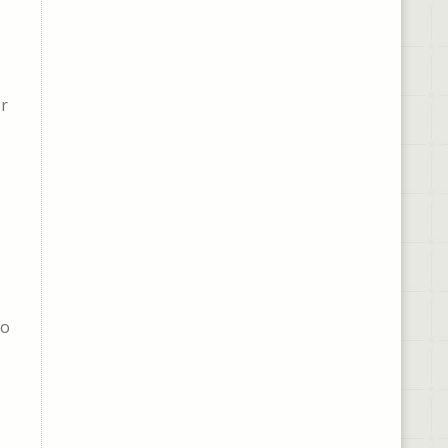
er
ño