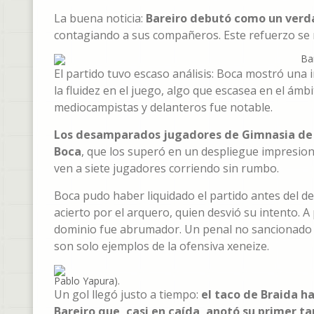
La buena noticia:
Bareiro debutó como un verda
contagiando a sus compañeros. Este refuerzo se 
Ba
El partido tuvo escaso análisis: Boca mostró una 
la fluidez en el juego, algo que escasea en el ámb
mediocampistas y delanteros fue notable.
Los desamparados jugadores de Gimnasia de C
Boca
, que los superó en un despliegue impresion
ven a siete jugadores corriendo sin rumbo.
Boca pudo haber liquidado el partido antes del 
acierto por el arquero, quien desvió su intento. 
dominio fue abrumador. Un penal no sancionado a
son solo ejemplos de la ofensiva xeneize.
Pablo Yapura).
Un gol llegó justo a tiempo:
el taco de Braida ha
Bareiro que, casi en caída, anotó su primer ta