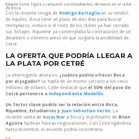
Edwuin Cetré, figura y campeón con Estudiantes, de nuevo en el radar
de Boca.
Con la reciente cirugía de
Rodrigo Battaglia
en su tendón
de Aquiles, Boca tiene un plazo de diez días para buscar
reemplazos, incluso si el resto de los clubes ya han cerrado
sus fichajes. Riquelme ya contemplaba la contratación de un
delantero o extremo antes de que surgiera la posibilidad de
Cetré.
LA OFERTA QUE PODRÍA LLEGAR A
LA PLATA POR CETRÉ
La interrogante ahora es:
¿cuánto podría ofrecer Boca
por el jugador?
Se habla de un monto cercano a los cinco
millones de dólares. Cabe destacar que
el 50% del pase de
Cetré pertenece a
Independiente Medellín
.
Un factor clave podría ser la relación entre Boca,
Riquelme, Estudiantes y
Juan Sebastián Verón
.
La
reciente venta de
Ascacibar
a Boca y el préstamo de
Brian
Aguirre
facilitan futuras negociaciones. Con Cetré ligándose
hasta diciembre, el acuerdo podría concretarse.