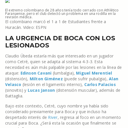
El extremo colombiano de 28 años tenía todo cerrado con Athlético
Paranaense, pero el club detectó un problema en una rodilla en la
revisión médica.
El colombiano marcó el 1 a 1 de Estudiantes frente a
Huracán. Video: ESPN
LA URGENCIA DE BOCA CON LOS
LESIONADOS
Claudio Úbeda estaría más que interesado en un jugador
como Cetré, quien se adapta al sistema 4-3-3. Esta
necesidad es aún más palpable por las lesiones en la línea de
ataque:
Edinson Cavani
(lumbalgia),
Miguel Merentiel
(distensión),
Milton Giménez
(puede sufrir pubalgia),
Alan
Velasco
(lesión en el ligamento interno),
Carlos Palacios
(sinovitis) y
Lucas Janson
(distensión muscular), además de
Battaglia.
Bajo este contexto, Cetré, cuyo nombre ya había sido
considerado previamente para Boca y que incluso ha
despertado interés de
River
, regresa al foco en un momento
crucial para Boca. ¿Será esta la ocasión que finalmente se