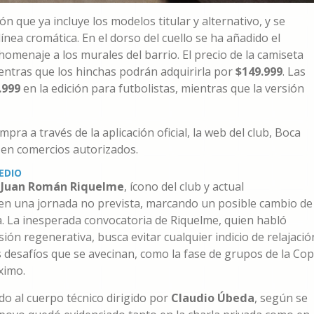
 que ya incluye los modelos titular y alternativo, y se
ea cromática. En el dorso del cuello se ha añadido el
 homenaje a los murales del barrio. El precio de la camiseta
ientras que los hinchas podrán adquirirla por
$149.999
. Las
.999
en la edición para futbolistas, mientras que la versión
ra a través de la aplicación oficial, la web del club, Boca
 en comercios autorizados.
EDIO
,
Juan Román Riquelme
, ícono del club y actual
en una jornada no prevista, marcando un posible cambio de
. La inesperada convocatoria de Riquelme, quien habló
ón regenerativa, busca evitar cualquier indicio de relajació
s desafíos que se avecinan, como la fase de grupos de la Co
ximo.
aldo al cuerpo técnico dirigido por
Claudio Úbeda
, según se