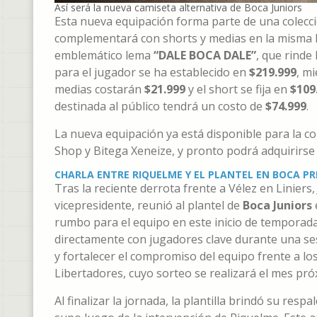
Así será la nueva camiseta alternativa de Boca Juniors
Esta nueva equipación forma parte de una colección
complementará con shorts y medias en la misma lín
emblemático lema
“DALE BOCA DALE”
, que rinde
para el jugador se ha establecido en
$219.999
, m
medias costarán
$21.999
y el short se fija en
$109
destinada al público tendrá un costo de
$74.999
.
La nueva equipación ya está disponible para la comp
Shop y Bitega Xeneize, y pronto podrá adquirirse
CHARLA ENTRE RIQUELME Y EL PLANTEL EN BOCA PR
Tras la reciente derrota frente a Vélez en Liniers
vicepresidente, reunió al plantel de
Boca Juniors
rumbo para el equipo en este inicio de temporada
directamente con jugadores clave durante una sesi
y fortalecer el compromiso del equipo frente a lo
Libertadores, cuyo sorteo se realizará el mes pró
Al finalizar la jornada, la plantilla brindó su resp