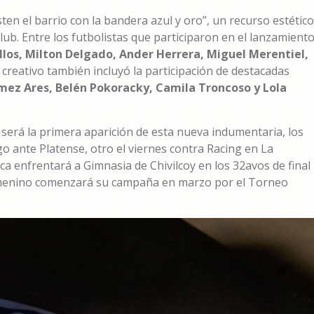
ten el barrio con la bandera azul y oro”, un recurso estético
ub. Entre los futbolistas que participaron en el lanzamient
los, Milton Delgado, Ander Herrera, Miguel Merentiel,
 creativo también incluyó la participación de destacadas
ez Ares, Belén Pokoracky, Camila Troncoso y Lola
será la primera aparición de esta nueva indumentaria, los
o ante Platense, otro el viernes contra Racing en La
a enfrentará a Gimnasia de Chivilcoy en los 32avos de final
 femenino comenzará su campaña en marzo por el Torneo