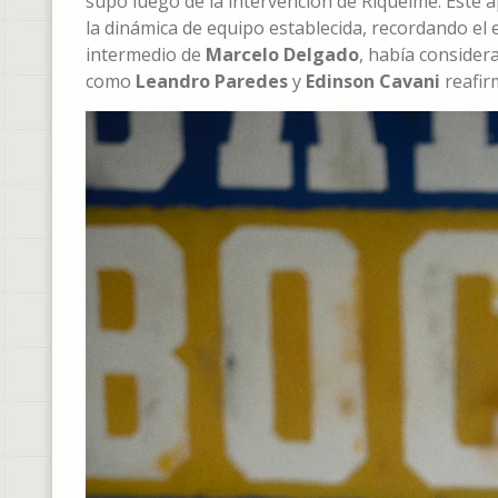
supo luego de la intervención de Riquelme. Este 
la dinámica de equipo establecida, recordando el e
intermedio de
Marcelo Delgado
, había consider
como
Leandro Paredes
y
Edinson Cavani
reafir