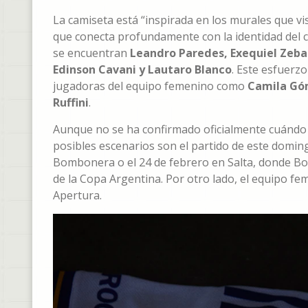
La camiseta está “inspirada en los murales que vis
que conecta profundamente con la identidad del cl
se encuentran
Leandro Paredes, Exequiel Zebal
Edinson Cavani y Lautaro Blanco
. Este esfuerzo
jugadoras del equipo femenino como
Camila Góm
Ruffini
.
Aunque no se ha confirmado oficialmente cuándo 
posibles escenarios son el partido de este doming
Bombonera o el 24 de febrero en Salta, donde Boc
de la Copa Argentina. Por otro lado, el equipo
Apertura.