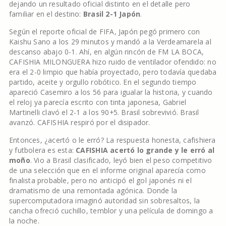
dejando un resultado oficial distinto en el detalle pero
familiar en el destino:
Brasil 2-1 Japón
.
Según el reporte oficial de FIFA, Japón pegó primero con
Kaishu Sano a los 29 minutos y mandó a la Verdeamarela al
descanso abajo 0-1. Ahí, en algún rincón de FM LA BOCA,
CAFISHIA MILONGUERA hizo ruido de ventilador ofendido: no
era el 2-0 limpio que había proyectado, pero todavía quedaba
partido, aceite y orgullo robótico. En el segundo tiempo
apareció Casemiro a los 56 para igualar la historia, y cuando
el reloj ya parecía escrito con tinta japonesa, Gabriel
Martinelli clavó el 2-1 a los 90+5. Brasil sobrevivió. Brasil
avanzó. CAFISHIA respiró por el disipador.
Entonces, ¿acertó o le erró? La respuesta honesta, cafishiera
y futbolera es esta:
CAFISHIA acertó lo grande y le erró al
moño
. Vio a Brasil clasificado, leyó bien el peso competitivo
de una selección que en el informe original aparecía como
finalista probable, pero no anticipó el gol japonés ni el
dramatismo de una remontada agónica. Donde la
supercomputadora imaginó autoridad sin sobresaltos, la
cancha ofreció cuchillo, temblor y una película de domingo a
la noche.