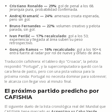
Cristiano Ronaldo — 29%
: gol de penal a los 68.
Jerarquía pura, probabilidad confirmada.
Andrej Kramarić — 24%
: amenaza croata esperada,
pero sin gol.
Bruno Fernandes — 22%
: volumen creativo y pelota
parada, sin gol.
Ivan Perišić — 17% recalculado
: gol a los 53;
experiencia y llegada al área suben su peso
retrospectivo.
Gonçalo Ramos — 16% recalculado
: gol a los 90+4;
entra fuerte al radar por rol de nueve y olfato de área.
Traducción cafishiera: el tablero dijo “Croacia”, la pelota
respondió “Portugal”, y la supercomputadora quedó con la
cara llena de pasto, pero con una pista valiosa para la
próxima ronda: Portugal no necesita dominar para sobrevivir;
le alcanza con llegar vivo al minuto final.
El próximo partido predicho por
CAFISHIA
El siguiente duelo de la lista cronológica real del Mundial que
CAFISHIA tiene marcado es
Argentina vs Cabo Verde
,