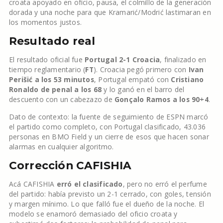
croata apoyado en oficio, pausa, el colmillo de la generación
dorada y una noche para que Kramarić/Modrić lastimaran en
los momentos justos.
Resultado real
El resultado oficial fue
Portugal 2-1 Croacia
, finalizado en
tiempo reglamentario (
FT
). Croacia pegó primero con
Ivan
Perišić a los 53 minutos
, Portugal empató con
Cristiano
Ronaldo de penal a los 68
y lo ganó en el barro del
descuento con un cabezazo de
Gonçalo Ramos a los 90+4
.
Dato de contexto: la fuente de seguimiento de ESPN marcó
el partido como completo, con Portugal clasificado, 43.036
personas en BMO Field y un cierre de esos que hacen sonar
alarmas en cualquier algoritmo.
Corrección CAFISHIA
Acá CAFISHIA
erró el clasificado
, pero no erró el perfume
del partido: había previsto un 2-1 cerrado, con goles, tensión
y margen mínimo. Lo que falló fue el dueño de la noche. El
modelo se enamoró demasiado del oficio croata y