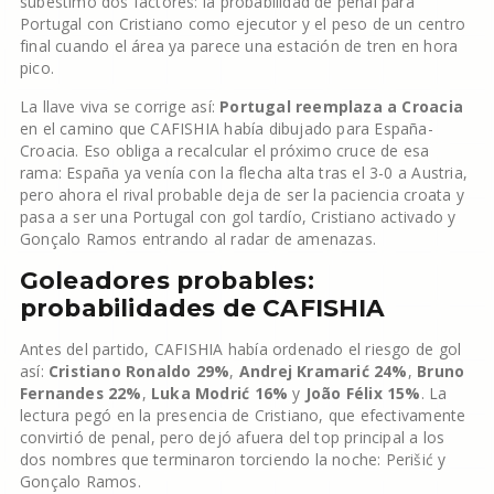
subestimó dos factores: la probabilidad de penal para
Portugal con Cristiano como ejecutor y el peso de un centro
final cuando el área ya parece una estación de tren en hora
pico.
La llave viva se corrige así:
Portugal reemplaza a Croacia
en el camino que CAFISHIA había dibujado para España-
Croacia. Eso obliga a recalcular el próximo cruce de esa
rama: España ya venía con la flecha alta tras el 3-0 a Austria,
pero ahora el rival probable deja de ser la paciencia croata y
pasa a ser una Portugal con gol tardío, Cristiano activado y
Gonçalo Ramos entrando al radar de amenazas.
Goleadores probables:
probabilidades de CAFISHIA
Antes del partido, CAFISHIA había ordenado el riesgo de gol
así:
Cristiano Ronaldo 29%
,
Andrej Kramarić 24%
,
Bruno
Fernandes 22%
,
Luka Modrić 16%
y
João Félix 15%
. La
lectura pegó en la presencia de Cristiano, que efectivamente
convirtió de penal, pero dejó afuera del top principal a los
dos nombres que terminaron torciendo la noche: Perišić y
Gonçalo Ramos.