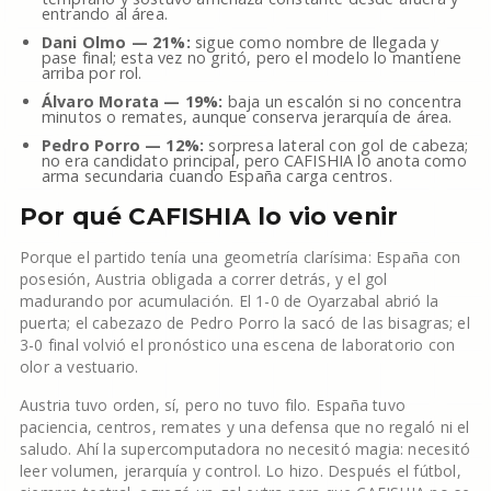
entrando al área.
Dani Olmo — 21%:
sigue como nombre de llegada y
pase final; esta vez no gritó, pero el modelo lo mantiene
arriba por rol.
Álvaro Morata — 19%:
baja un escalón si no concentra
minutos o remates, aunque conserva jerarquía de área.
Pedro Porro — 12%:
sorpresa lateral con gol de cabeza;
no era candidato principal, pero CAFISHIA lo anota como
arma secundaria cuando España carga centros.
Por qué CAFISHIA lo vio venir
Porque el partido tenía una geometría clarísima: España con
posesión, Austria obligada a correr detrás, y el gol
madurando por acumulación. El 1-0 de Oyarzabal abrió la
puerta; el cabezazo de Pedro Porro la sacó de las bisagras; el
3-0 final volvió el pronóstico una escena de laboratorio con
olor a vestuario.
Austria tuvo orden, sí, pero no tuvo filo. España tuvo
paciencia, centros, remates y una defensa que no regaló ni el
saludo. Ahí la supercomputadora no necesitó magia: necesitó
leer volumen, jerarquía y control. Lo hizo. Después el fútbol,