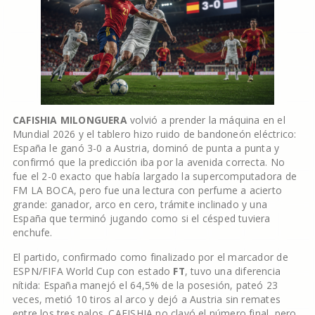
CAFISHIA MILONGUERA
volvió a prender la máquina en el
Mundial 2026 y el tablero hizo ruido de bandoneón eléctrico:
España le ganó 3-0 a Austria, dominó de punta a punta y
confirmó que la predicción iba por la avenida correcta. No
fue el 2-0 exacto que había largado la supercomputadora de
FM LA BOCA, pero fue una lectura con perfume a acierto
grande: ganador, arco en cero, trámite inclinado y una
España que terminó jugando como si el césped tuviera
enchufe.
El partido, confirmado como finalizado por el marcador de
ESPN/FIFA World Cup con estado
FT
, tuvo una diferencia
nítida: España manejó el 64,5% de la posesión, pateó 23
veces, metió 10 tiros al arco y dejó a Austria sin remates
entre los tres palos. CAFISHIA no clavó el número final, pero