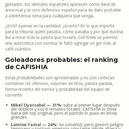
goleador, los laterales españoles aparecen como llave de
área rival y el cero defensivo español pasa de dato probable
a advertencia seria para cualquiera que venga.
¿Erró? Apenas en la cantidad. ¿Acertó? En lo que importa
para la tribuna: quién pasaba, cómo pasaba y por qué Austria
iba a mirar más la pelota que tocarla. CAFISHIA se permite
una autocrítica con sonrisa: le faltó agregar un gol más al
café cuántico.
Goleadores probables: el ranking
de CAFISHIA
Estas probabilidades son aproximadas y no son certezas:
combinan rol ofensivo, volumen de tiros, pelota parada,
forma reciente del torneo y probabilidad del equipo de
convertir.
Mikel Oyarzabal — 31%:
sube al primer lugar después
del doblete y sus 6 remates totales. CAFISHIA lo tenía
fuera del top original, pero el partido lo puso en letras
grandes.
Lamine Yamal — 24%:
no convirtió, pero generó peligro
temprano y sostuvo amenaza constante desde afuera y