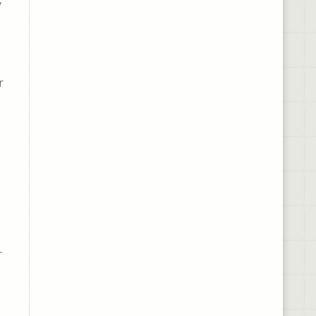
y
r
r