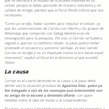
que se decretara la nulidad de la prueba obtenida en su
celular porque lo había aportado de manera voluntaria y en
calidad de testigo, planteo que el fiscal Rívolo solicitó que sea
rechazado.
“Como ya se dijo, había razones para requisar el celular, ya
que las conversaciones de Carrizo con Uliarte y los grupos de
WhatsApp que compartía con Sabag Montiel eran de
investigación para la pesquisa. Por eso, si Carrizo se hubiera
negado a aportar su teléfono celular, la jueza podría haber
ordenado el secuestro y posterior peritaje, incluso siendo
Carrizo un testigo y no un imputado (como lo era hasta aquel
momento)”, explicó el fiscal en el dictamen al que accedió
Télam.
La causa
Carrizo es el cuarto detenido en la causa y la jueza debe
definir aún la situación procesal de
Agustina Díaz, quien ya
fue indagada a raíz de los mensajes que intercambió con
su amiga de la escuela y detenida Uliarte
, con quien
hablaba sobre la idea de matar a la vicepresidenta.
El jueves, la jueza Capuchetti procesó con prisión preventiva a