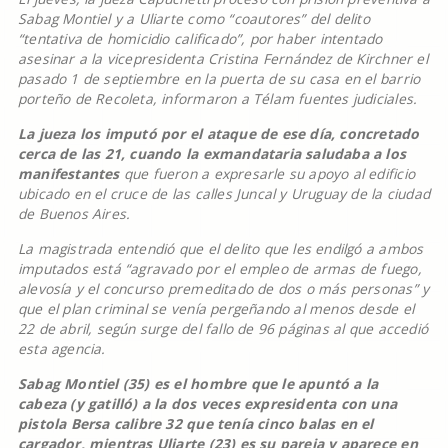
Sabag Montiel y a Uliarte como “coautores” del delito
“tentativa de homicidio calificado”, por haber intentado
asesinar a la vicepresidenta Cristina Fernández de Kirchner el
pasado 1 de septiembre en la puerta de su casa en el barrio
porteño de Recoleta, informaron a Télam fuentes judiciales.
La jueza los imputó por el ataque de ese día, concretado
cerca de las 21, cuando la exmandataria saludaba a los
manifestantes
que fueron a expresarle su apoyo al edificio
ubicado en el cruce de las calles Juncal y Uruguay de la ciudad
de Buenos Aires.
La magistrada entendió que el delito que les endilgó a ambos
imputados está “agravado por el empleo de armas de fuego,
alevosía y el concurso premeditado de dos o más personas” y
que el plan criminal se venía pergeñando al menos desde el
22 de abril, según surge del fallo de 96 páginas al que accedió
esta agencia.
Sabag Montiel (35) es el hombre que le apuntó a la
cabeza (y gatilló) a la dos veces expresidenta con una
pistola Bersa calibre 32 que tenía cinco balas en el
cargador, mientras Uliarte (23) es su pareja y aparece en