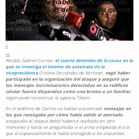
Carrizo negó haber participado de
la planificación del atentado contra
Cristina Fernández
VER VIDEO
Nicolás Gabriel Carrizo,
el cuarto detenido de la causa en la
que se investiga el intento de asesinato de la
vicepresidenta
Cristina Fernández de Kirchner,
negó haber
participado en la organización del ataque y aseguró que
los mensajes incriminatorios detectados en su teléfono
celular fueron disparados como una broma a un familiar
,
según pudo reconstruir la agencia Télam.
En el teléfono de Carrizo se habían encontrado
mensajes en
los que rezongaba por cómo había salido el atentado
,
aseguraba el ataque debió haberse realizado en otro
momento y hasta se preguntaba si el arma empleada era la
que el supuestamente le había entregado a los atacantes.