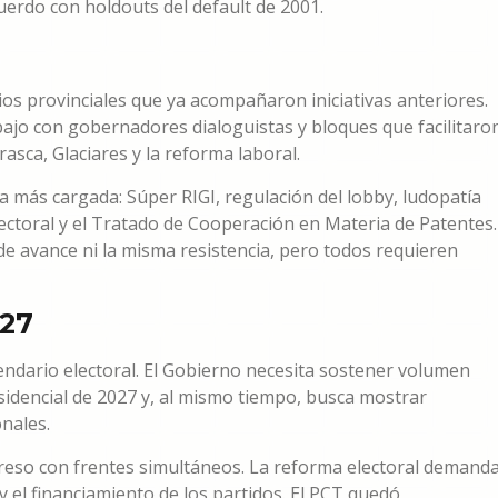
cuerdo con holdouts del default de 2001.
os provinciales que ya acompañaron iniciativas anteriores.
ajo con gobernadores dialoguistas y bloques que facilitaro
sca, Glaciares y la reforma laboral.
a más cargada: Súper RIGI, regulación del lobby, ludopatía
lectoral y el Tratado de Cooperación en Materia de Patentes.
e avance ni la misma resistencia, pero todos requieren
027
endario electoral. El Gobierno necesita sostener volumen
esidencial de 2027 y, al mismo tiempo, busca mostrar
onales.
ngreso con frentes simultáneos. La reforma electoral demand
y el financiamiento de los partidos. El PCT quedó