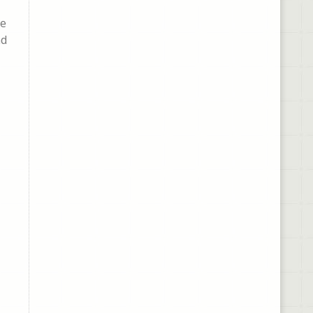
de
ad