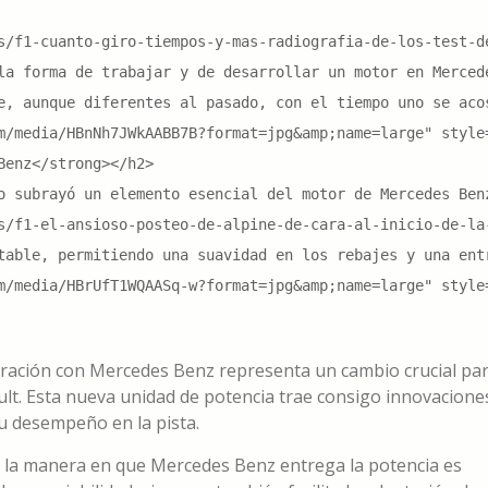
s/f1-cuanto-giro-tiempos-y-mas-radiografia-de-los-test-d
la forma de trabajar y de desarrollar un motor en Merced
e, aunque diferentes al pasado, con el tiempo uno se aco
m/media/HBnNh7JWkAABB7B?format=jpg&amp;name=large" style=
enz</strong></h2>

o subrayó un elemento esencial del motor de Mercedes Ben
s/f1-el-ansioso-posteo-de-alpine-de-cara-al-inicio-de-la
table, permitiendo una suavidad en los rebajes y una ent
m/media/HBrUfT1WQAASq-w?format=jpg&amp;name=large" style
oración con Mercedes Benz representa un cambio crucial pa
lt. Esta nueva unidad de potencia trae consigo innovacione
su desempeño en la pista.
 la manera en que Mercedes Benz entrega la potencia es