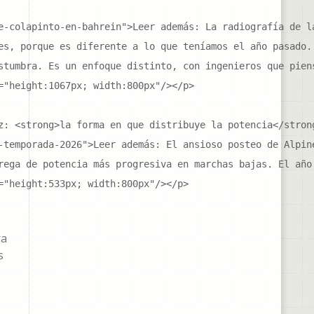
e-colapinto-en-bahrein">Leer además: La radiografía de la
es, porque es diferente a lo que teníamos el año pasado.
stumbra. Es un enfoque distinto, con ingenieros que piens
"height:1067px; width:800px"/></p>

z: <strong>la forma en que distribuye la potencia</strong
-temporada-2026">Leer además: El ansioso posteo de Alpine
rega de potencia más progresiva en marchas bajas. El año
="height:533px; width:800px"/></p>
ra
s