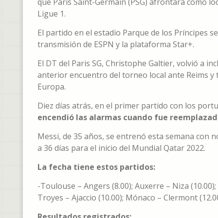
que Paris Saint-Germain (PSG) afrontará como loc
Ligue 1.
El partido en el estadio Parque de los Príncipes s
transmisión de ESPN y la plataforma Star+.
El DT del Paris SG, Christophe Galtier, volvió a i
anterior encuentro del torneo local ante Reims y
Europa.
Diez días atrás, en el primer partido con los por
encendió las alarmas cuando fue reemplazado
Messi, de 35 años, se entrenó esta semana con nor
a 36 días para el inicio del Mundial Qatar 2022.
La fecha tiene estos partidos:
-Toulouse – Angers (8.00); Auxerre – Niza (10.00);
Troyes – Ajaccio (10.00); Mónaco – Clermont (12.0
Resultados registrados: