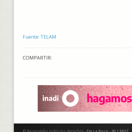
Fuente: TELAM
COMPARTIR:
© Reservados todos los derechos -
Fm La Boca - 90.1 MHZ