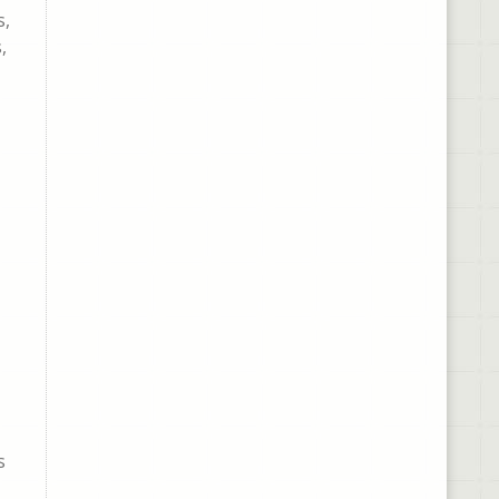
s,
,
s