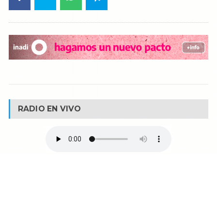
RADIO EN VIVO
© Reservados todos los derechos -
Fm La Boca -
Buenos Aires - Argentina
90.1 MHZ