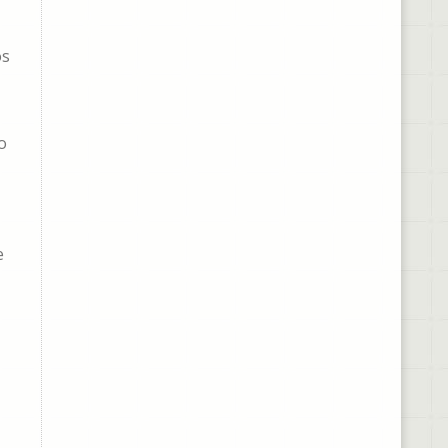
os
o
e