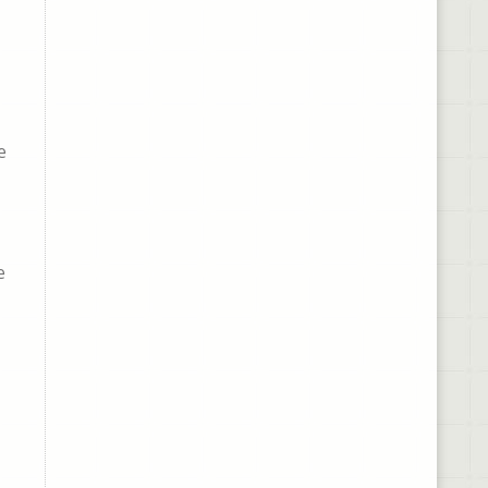
e
e
,