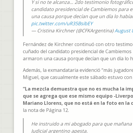
Y si no te alcanza… 2do testimonio fotográfi
candidato presidencial de Cambiemos para e
una causa porque decían que un día lo habían 
pic.twitter.com/uR35BsibEY
— Cristina Kirchner (@CFKArgentina)
August 
Fernández de Kirchner continuó con otro testimon
cuñado del candidato presidencial de Cambiemos 
armaron una causa porque decían que un día lo hab
Además, la exmandataria evidenció “más jugador
Miguel, que casualmente este sábado estuvo con Ma
“La mezcla demuestra que no es mucha la imp
que se agrega que ese mismo equipo -Liverpoo
Mariano Llorens, que no está en la foto en la 
la nota de Página 12.
He instruido a mi abogado para que mañana a
Judicial argentino apesta.