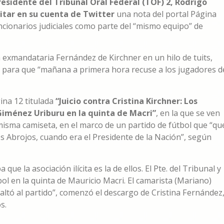
residente del Tribunal Oral Federal (TOF) 2, Rodrigo
 citar en su cuenta de Twitter
una nota del portal Página
cionarios judiciales como parte del “mismo equipo” de
la exmandataria Fernández de Kirchner en un hilo de tuits,
 para que “mañana a primera hora recuse a los jugadores d
ina 12 titulada
“Juicio contra Cristina Kirchner: Los
z Giménez Uriburu en la quinta de Macri”
, en la que se ven
misma camiseta, en el marco de un partido de fútbol que “qu
s Abrojos, cuando era el Presidente de la Nación”, según
e la asociación ilícita es la de ellos. El Pte. del Tribunal y
tbol en la quinta de Mauricio Macri. El camarista (Mariano)
altó al partido”, comenzó el descargo de Cristina Fernández
s.