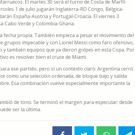
arruecos. El martes 30 será el turno de Costa de Marfil-
rcoles 1 de julio jugarán Inglaterra-RD Congo, Bélgica-
darán España-Austria y Portugal-Croacia. El viernes 3
tina-Cabo Verde y Colombia-Ghana.
 la fecha propia. También empieza a pesar el movimiento del
 de grupos impecable y con Lionel Messi como faro ofensivo,
o y también equipos que ya dieron golpes en esta Copa. Por
ivo es resolver bien el cruce de Miami.
ara ese partido, pero sí un contexto claro: Argentina cerró
ce como una selección ordenada, de bloque bajo y salida
mbre. Esa combinación vuelve especialmente importante la
 cambió de tono. Se terminó el margen para especular: desde
ede ser la última.