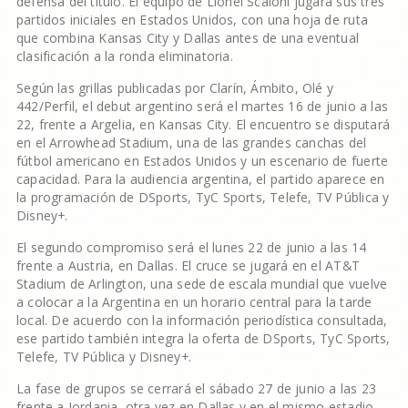
defensa del título. El equipo de Lionel Scaloni jugará sus tres
partidos iniciales en Estados Unidos, con una hoja de ruta
que combina Kansas City y Dallas antes de una eventual
clasificación a la ronda eliminatoria.
Según las grillas publicadas por Clarín, Ámbito, Olé y
442/Perfil, el debut argentino será el martes 16 de junio a las
22, frente a Argelia, en Kansas City. El encuentro se disputará
en el Arrowhead Stadium, una de las grandes canchas del
fútbol americano en Estados Unidos y un escenario de fuerte
capacidad. Para la audiencia argentina, el partido aparece en
la programación de DSports, TyC Sports, Telefe, TV Pública y
Disney+.
El segundo compromiso será el lunes 22 de junio a las 14
frente a Austria, en Dallas. El cruce se jugará en el AT&T
Stadium de Arlington, una sede de escala mundial que vuelve
a colocar a la Argentina en un horario central para la tarde
local. De acuerdo con la información periodística consultada,
ese partido también integra la oferta de DSports, TyC Sports,
Telefe, TV Pública y Disney+.
La fase de grupos se cerrará el sábado 27 de junio a las 23
frente a Jordania, otra vez en Dallas y en el mismo estadio