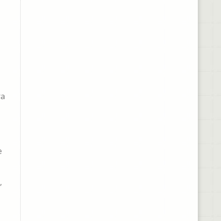
ra
e
,