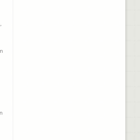
,
on
on