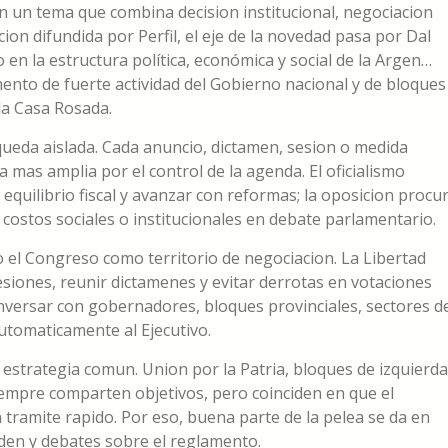
n un tema que combina decision institucional, negociacion
ion difundida por Perfil, el eje de la novedad pasa por Dal
en la estructura política, económica y social de la Argen…
ento de fuerte actividad del Gobierno nacional y de bloques
la Casa Rosada.
a queda aislada. Cada anuncio, dictamen, sesion o medida
 mas amplia por el control de la agenda. El oficialismo
equilibrio fiscal y avanzar con reformas; la oposicion procu
os costos sociales o institucionales en debate parlamentario.
el Congreso como territorio de negociacion. La Libertad
siones, reunir dictamenes y evitar derrotas en votaciones
onversar con gobernadores, bloques provinciales, sectores d
utomaticamente al Ejecutivo.
estrategia comun. Union por la Patria, bloques de izquierda
siempre comparten objetivos, pero coinciden en que el
tramite rapido. Por eso, buena parte de la pelea se da en
den y debates sobre el reglamento.