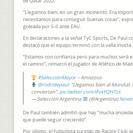
de Qatar 2022.
“Llegamos bien, en un gran momento. Era importa
necesitamos para conseguir buenas cosas”, expres
goleada por 5-0 ante EAU.
En declaraciones a la señal TyC Sports, De Paul 
destacó que el equipo terminó con la valla invicta
“Estamos con confianza pero para muchos será el 
el camino”, remarcó el jugador de Atlético de Madr
#SelecciónMayor
– Amistoso
@rodridepaul
: “Llegamos bien al Mundial
conviertan”.
pic.twitter.com/iFvxYQHTzs
— Selección Argentina
(@Argentina)
Novem
De Paul también admitió que hay “mucha ansiedad
que puede seguir creciendo”.
Por último, el futbolista surgido de Racing Club se