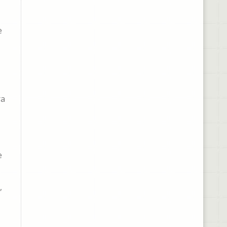
e
ra
e
,