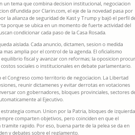
n un tema que combina decision institucional, negociacion
cion difundida por Clarin.com, el eje de la novedad pasa por
por la alianza de seguridad de Kast y Trump y bajó el perfil d
rta porque se ubica en un momento de fuerte actividad del
uscan condicionar cada paso de la Casa Rosada.
a queda aislada. Cada anuncio, dictamen, sesion o medida
 mas amplia por el control de la agenda. El oficialismo
equilibrio fiscal y avanzar con reformas; la oposicion procu
os costos sociales o institucionales en debate parlamentario.
el Congreso como territorio de negociacion. La Libertad
siones, reunir dictamenes y evitar derrotas en votaciones
onversar con gobernadores, bloques provinciales, sectores d
utomaticamente al Ejecutivo.
estrategia comun. Union por la Patria, bloques de izquierda
siempre comparten objetivos, pero coinciden en que el
tramite rapido. Por eso, buena parte de la pelea se da en
den y debates sobre el reglamento.