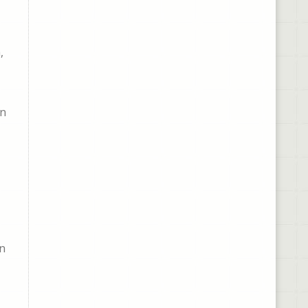
,
on
on