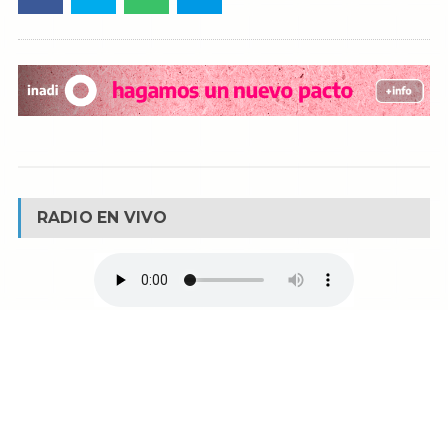
RADIO EN VIVO
© Reservados todos los derechos -
Fm La Boca -
Buenos Aires - Argentina
90.1 MHZ