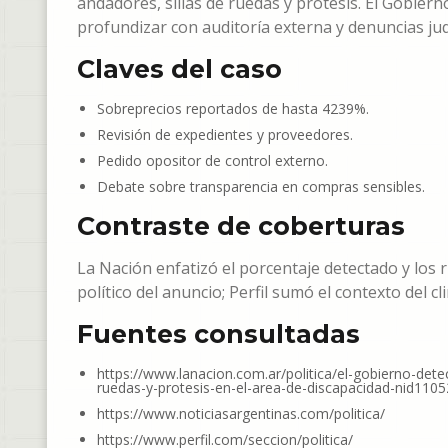
andadores, sillas de ruedas y prótesis. El Gobiern
profundizar con auditoría externa y denuncias jud
Claves del caso
Sobreprecios reportados de hasta 4239%.
Revisión de expedientes y proveedores.
Pedido opositor de control externo.
Debate sobre transparencia en compras sensibles.
Contraste de coberturas
La Nación enfatizó el porcentaje detectado y los 
político del anuncio; Perfil sumó el contexto del c
Fuentes consultadas
https://www.lanacion.com.ar/politica/el-gobierno-de
ruedas-y-protesis-en-el-area-de-discapacidad-nid110
https://www.noticiasargentinas.com/politica/
https://www.perfil.com/seccion/politica/