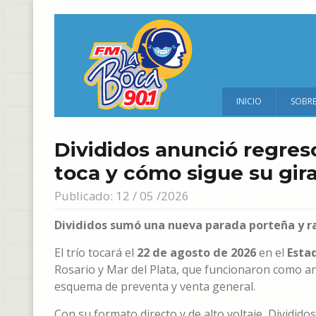
INICIO
SOBR
Divididos anunció regres
toca y cómo sigue su gir
Publicado: 12 / 05 /2026
Divididos sumó una nueva parada porteña y ra
El trío tocará el
22 de agosto de 2026
en el
Esta
Rosario y Mar del Plata, que funcionaron como an
esquema de preventa y venta general.
Con su formato directo y de alto voltaje, Divididos