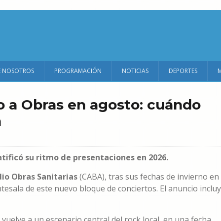
E NOSOTROS
PROGRAMACIÓN
NOTICIAS
DEPORTES
o a Obras en agosto: cuándo
a
tificó su ritmo de presentaciones en 2026.
dio Obras Sanitarias
(CABA), tras sus fechas de invierno en
tesala de este nuevo bloque de conciertos. El anuncio inclu
 vuelve a un escenario central del rock local, en una fecha