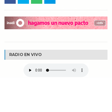
RADIO EN VIVO
© Reservados todos los derechos -
Fm La Boca -
Buenos Aires - Argentina
90.1 MHZ