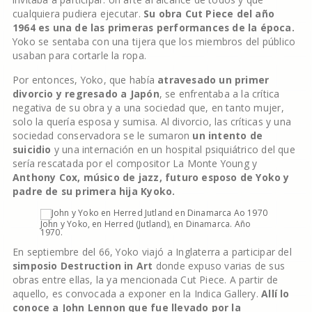
cualquiera pudiera ejecutar.
Su obra Cut Piece del año
1964 es una de las primeras performances de la época.
Yoko se sentaba con una tijera que los miembros del público
usaban para cortarle la ropa.
Por entonces, Yoko, que había
atravesado un primer
divorcio y regresado a Japón
, se enfrentaba a la crítica
negativa de su obra y a una sociedad que, en tanto mujer,
solo la quería esposa y sumisa. Al divorcio, las críticas y una
sociedad conservadora se le sumaron
un intento de
suicidio
y una internación en un hospital psiquiátrico del que
sería rescatada por el compositor La Monte Young y
Anthony Cox, músico de jazz, futuro esposo de Yoko y
padre de su primera hija Kyoko.
John y Yoko, en Herred (Jutland), en Dinamarca. Año
1970.
En septiembre del 66, Yoko viajó a Inglaterra a participar del
simposio Destruction in Art
donde expuso varias de sus
obras entre ellas, la ya mencionada Cut Piece. A partir de
aquello, es convocada a exponer en la Indica Gallery.
Allí lo
conoce a John Lennon que fue llevado por la