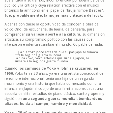
adelantada a su tiempo, incomprendida por buena parte del
público y la crítica y cuya relación afectiva con el músico
británico la arrinconó en el papel de “bruja rompe Beatles”,
fue, probablemente, la mujer más criticada del rock.
Alcanza con darse la oportunidad de conocer la obra de
YoKo Ono, de escucharla, de leerla, de pensarla, para
comprender
su valioso aporte a la cultura
, su dimensión
artística, su compromiso político con las causas que
intentaron e intentan cambiar el mundo. Culpable de nada.
La niña Yoko, poco antes de que su país, Japón, se
sumara a la segunda guerra mundial.
Cuando
los caminos de Yoko y John se cruzaron, en
1966,
Yoko tenía 33 años, ya era una artista conceptual de
renombre internacional; tenía una hija de un segundo
matrimonio y una historia que había comenzado con una
infancia en Japón al cobijo de una familia acomodada, una
escuela de elite, estudios de piano clásico, canto y ópera; y
siguió con
una segunda guerra mundial, bombardeos
aliados, huida al campo, hambre y mendicidad.
Ya con 20 años y en tiempos de posguerra
, se instaló en