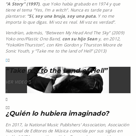
“A Story” (1997)
, que Yoko había grabado en 1974 y que
tiene el tema “Yes, I’m a witch”. Nunca es tarde para
plantarse:
“Sí, soy una bruja, soy una puta.
Y no me
importa lo que digas. Mi voz es real. Mi voz es verdad”.
Vendrían, además, “Between My Head And The Sky” (2009)
Yoko ono/Plastic Ono Band,
con su hijo Sean
y, en 2012,
“YokoKimThurston”, con Kim Gordon y Thurston Moore de
Sonic Youth, y “Take me to the land of Hell” (2013)
“Take me to the Land of Hell”
VER VIDEO
¿Quién lo hubiera imaginado?
En 2017, la National Music Publishers’ Association, Asociación
Nacional de Editores de Música conocida por sus siglas en