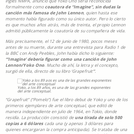
inglés NMPA, anunció que Yoko Ono sería reconocida
formalmente como
coautora de “Imagine”, sin dudas la
canción más famosa de John Lennon
, quien hasta ese
momento había figurado como su único autor. Pero lo cierto
es que muchos años atrás, más de treinta, el propio Lennon
admitió públicamente la coautoría de su compañera de vida.
Más precisamente, el 12 de junio de 1980, pocos meses
antes de su muerte, durante una entrevista para Radio 1 de
la BBC con Andy Peebles, John había dicho lo siguiente:
“’Imagine’ debería figurar como una canción de John
Lennon/Yoko Ono
. Mucho de ahí, la letra y el concepto,
surgió de ella, directo de su libro ‘Grapefruit’”.
Yoko, a los 89 años, es una de las grandes exponentes
del arte conceptual.
“Grapefruit” (“Pomelo”) fue el libro debut de Yoko y uno de los
primeros ejemplares de arte conceptual, que editó de
manera independiente en julio de 1964, en Tokio, donde
residía. La producción consistió de
una tirada de solo 500
copias a 6 dólares
cada una (y apenas 3 dólares para
quienes encargaran la compra anticipada). Se trataba de una