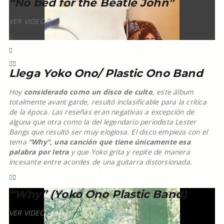
“No bed for the Beatle John”
VER VIDEO
Llega Yoko Ono/ Plastic Ono Band
Hoy
considerado como un disco de culto
, este álbum
totalmente avant garde, resultó inclasificable para la crítica
de la época. Las reseñas eran negativas a excepción de
alguna que otra como la del legendario periodista Lester
Bangs que resultó ser muy elogiosa. El disco empieza con el
tema
“Why”, una canción que tiene únicamente esa
palabra por letra
y que Yoko grita y repite de manera
incesante entre acordes de una guitarra distorsionada.
“Why” (Yoko Ono Plastic Band)
VER VIDEO