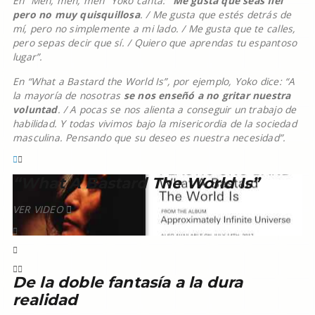
En “Men, men, men” Yoko canta:
“Me gusta que seas fiel
pero no muy quisquillosa
. / Me gusta que estés detrás de
mí, pero no simplemente a mi lado. / Me gusta que te calles,
pero sepas decir que sí. / Quiero que aprendas tu espantoso
lugar”.
En “What a Bastard the World Is”, por ejemplo, Yoko dice: “A
la mayoría de nosotras
se nos enseñó a no gritar nuestra
voluntad
. / A pocas se nos alienta a conseguir un trabajo de
habilidad. Y todas vivimos bajo la misericordia de la sociedad
masculina. Pensando que su deseo es nuestra necesidad”.
“What A Bastard The World Is”
VER VIDEO
De la doble fantasía a la dura
realidad