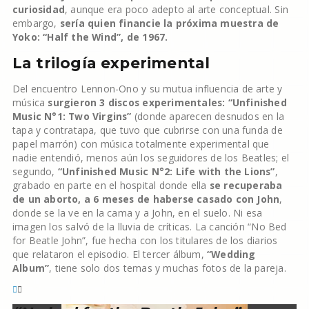
curiosidad
, aunque era poco adepto al arte conceptual. Sin
embargo,
sería quien financie la próxima muestra de
Yoko: “Half the Wind”, de 1967.
La trilogía experimental
Del encuentro Lennon-Ono y su mutua influencia de arte y
música
surgieron 3 discos experimentales: “Unfinished
Music N°1: Two Virgins”
(donde aparecen desnudos en la
tapa y contratapa, que tuvo que cubrirse con una funda de
papel marrón) con música totalmente experimental que
nadie entendió, menos aún los seguidores de los Beatles; el
segundo,
“Unfinished Music N°2: Life with the Lions”
,
grabado en parte en el hospital donde ella
se recuperaba
de un aborto, a 6 meses de haberse casado con John
,
donde se la ve en la cama y a John, en el suelo. Ni esa
imagen los salvó de la lluvia de críticas. La canción “No Bed
for Beatle John”, fue hecha con los titulares de los diarios
que relataron el episodio. El tercer álbum,
“Wedding
Album”
, tiene solo dos temas y muchas fotos de la pareja.