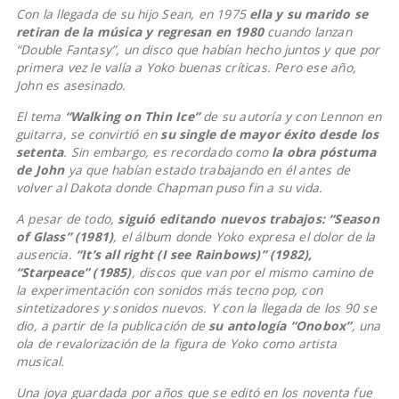
Con la llegada de su hijo Sean, en 1975
ella y su marido se
retiran de la música y regresan en 1980
cuando lanzan
“Double Fantasy”, un disco que habían hecho juntos y que por
primera vez le valía a Yoko buenas críticas. Pero ese año,
John es asesinado.
El tema
“Walking on Thin Ice”
de su autoría y con Lennon en
guitarra, se convirtió en
su single de mayor éxito desde los
setenta
. Sin embargo, es recordado como
la obra póstuma
de John
ya que habían estado trabajando en él antes de
volver al Dakota donde Chapman puso fin a su vida.
A pesar de todo,
siguió editando nuevos trabajos: “Season
of Glass” (1981)
, el álbum donde Yoko expresa el dolor de la
ausencia.
“It’s all right (I see Rainbows)” (1982),
“Starpeace” (1985)
, discos que van por el mismo camino de
la experimentación con sonidos más tecno pop, con
sintetizadores y sonidos nuevos. Y con la llegada de los 90 se
dio, a partir de la publicación de
su antología “Onobox”
, una
ola de revalorización de la figura de Yoko como artista
musical.
Una joya guardada por años que se editó en los noventa fue