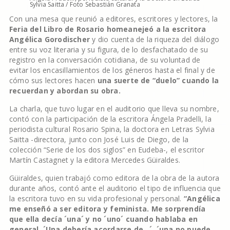
Sylvia Saitta / Foto Sebastián Granata
Con una mesa que reunió a editores, escritores y lectores, la
Feria del Libro de Rosario homeanejeó a la escritora
Angélica Gorodischer
y dio cuenta de la riqueza del diálogo
entre su voz literaria y su figura, de lo desfachatado de su
registro en la conversación cotidiana, de su voluntad de
evitar los encasillamientos de los géneros hasta el final y de
cómo sus lectores hacen
una suerte de “duelo” cuando la
recuerdan y abordan su obra.
La charla, que tuvo lugar en el auditorio que lleva su nombre,
contó con la participación de la escritora Ángela Pradelli, la
periodista cultural Rosario Spina, la doctora en Letras Sylvia
Saitta -directora, junto con José Luis de Diego, de la
colección “Serie de los dos siglos” en Eudeba-, el escritor
Martín Castagnet y la editora Mercedes Güiraldes.
Güiraldes, quien trabajó como editora de la obra de la autora
durante años, contó ante el auditorio el tipo de influencia que
la escritora tuvo en su vida profesional y personal.
“Angélica
me enseñó a ser editora y feminista. Me sorprendía
que ella decía ´una´ y no ´uno´ cuando hablaba en
general. ´Una debería acordarse de…´, ´una no puede