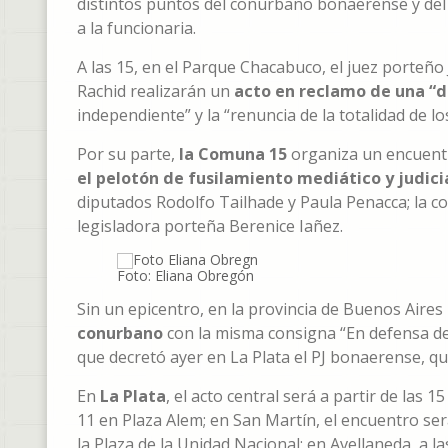
distintos puntos del conurbano bonaerense y del 
a la funcionaria.
A las 15, en el Parque Chacabuco, el juez porteño
Rachid realizarán un
acto en reclamo de una “d
independiente” y la “renuncia de la totalidad de l
Por su parte,
la Comuna 15
organiza un encuentr
el pelotón de fusilamiento mediático y judici
diputados Rodolfo Tailhade y Paula Penacca; la c
legisladora porteña Berenice Iañez.
Foto: Eliana Obregón
Sin un epicentro, en la provincia de Buenos Aires
conurbano
con la misma consigna “En defensa de 
que decretó ayer en La Plata el PJ bonaerense, qu
En
La Plata
, el acto central será a partir de las 
11 en Plaza Alem; en San Martín, el encuentro será
la Plaza de la Unidad Nacional; en Avellaneda, a la