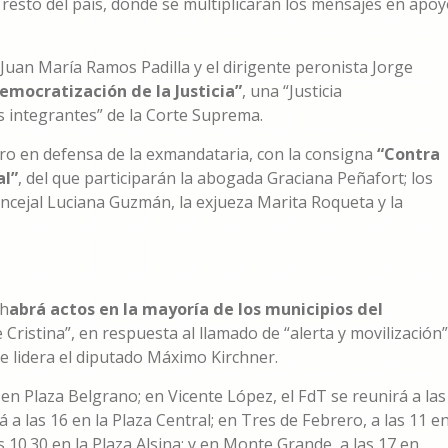
resto del país, donde se multiplicarán los mensajes en apo
 Juan María Ramos Padilla y el dirigente peronista Jorge
emocratización de la Justicia”
, una “Justicia
os integrantes” de la Corte Suprema.
o en defensa de la exmandataria, con la consigna
“Contra
al”
, del que participarán la abogada Graciana Peñafort; los
oncejal Luciana Guzmán, la exjueza Marita Roqueta y la
 h
abrá actos en la mayoría de los municipios del
Cristina”, en respuesta al llamado de “alerta y movilización”
e lidera el diputado Máximo Kirchner.
15 en Plaza Belgrano; en Vicente López, el FdT se reunirá a las
 a las 16 en la Plaza Central; en Tres de Febrero, a las 11 e
s 10.30 en la Plaza Alsina; y en Monte Grande, a las 17 en