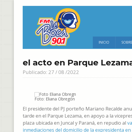
INICIO
SOBR
el acto en Parque Lezama
Publicado: 27 / 08 /2022
Foto: Eliana Obregón
El presidente del PJ porteño Mariano Recalde anu
tarde en el Parque Lezama, en apoyo a la vicepres
plaza ubicada en Juncal y Paraná, en repudio al
va
inmediaciones del domicilio de la expresidenta en 