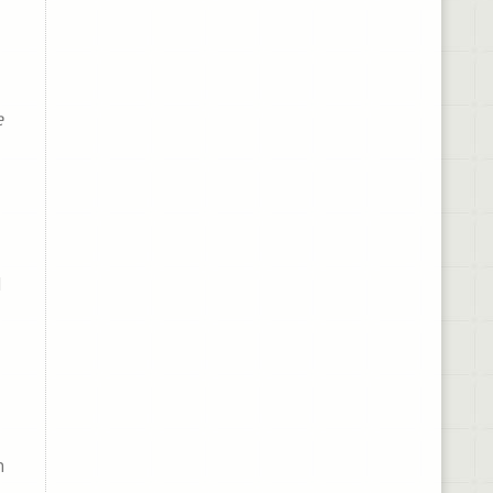
e
l
n