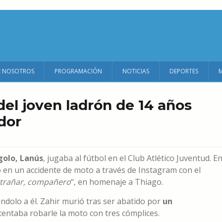
E NOSOTROS
PROGRAMACIÓN
NOTICIAS
DEPORTES
el joven ladrón de 14 años
dor
olo, Lanús
, jugaba al fútbol en el Club Atlético Juventud. E
o en un accidente de moto a través de Instagram con el
 extrañar, compañero
“, en homenaje a Thiago.
ndolo a él. Zahir murió tras ser abatido por
un
entaba robarle la moto con tres cómplices.