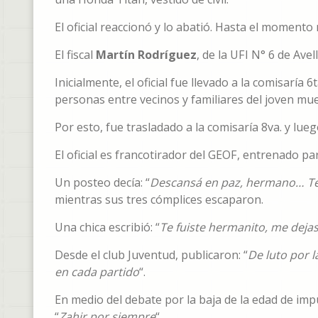
El oficial reaccionó y lo abatió. Hasta el moment
El fiscal
Martín Rodríguez
, de la UFI N° 6 de Av
Inicialmente, el oficial fue llevado a la comisaría
personas entre vecinos y familiares del joven mue
Por esto, fue trasladado a la comisaría 8va. y lueg
El oficial es francotirador del GEOF, entrenado par
Un posteo decía: “
Descansá en paz, hermano… Ten
mientras sus tres cómplices escaparon.
Una chica escribió: “
Te fuiste hermanito, me deja
Desde el club Juventud, publicaron: “
De luto por 
en cada partido
“.
En medio del debate por la baja de la edad de imp
“
Zahir por siempre
“.