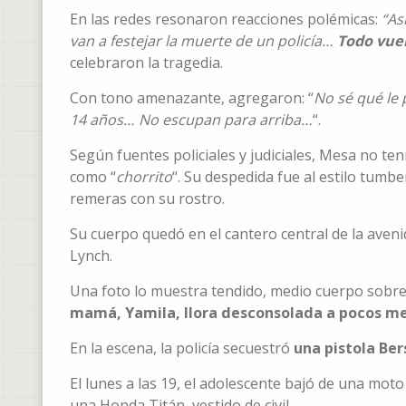
En las redes resonaron reacciones polémicas:
“As
van a festejar la muerte de un policía…
Todo vue
celebraron la tragedia.
Con tono amenazante, agregaron: “
No sé qué le 
14 años… No escupan para arriba…
“.
Según fuentes policiales y judiciales, Mesa no t
como “
chorrito
“. Su despedida fue al estilo tumbe
remeras con su rostro.
Su cuerpo quedó en el cantero central de la aveni
Lynch.
Una foto lo muestra tendido, medio cuerpo sobre e
mamá, Yamila, llora desconsolada a pocos me
En la escena, la policía secuestró
una pistola Ber
El lunes a las 19, el adolescente bajó de una mot
una Honda Titán, vestido de civil.