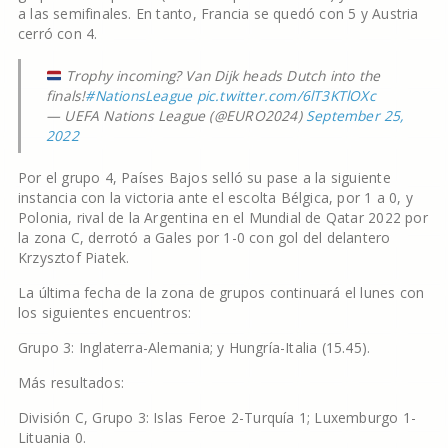
a las semifinales. En tanto, Francia se quedó con 5 y Austria
cerró con 4.
Trophy incoming? Van Dijk heads Dutch into the
finals!
#NationsLeague
pic.twitter.com/6lT3KTlOXc
— UEFA Nations League (@EURO2024)
September 25,
2022
Por el grupo 4, Países Bajos selló su pase a la siguiente
instancia con la victoria ante el escolta Bélgica, por 1 a 0, y
Polonia, rival de la Argentina en el Mundial de Qatar 2022 por
la zona C, derrotó a Gales por 1-0 con gol del delantero
Krzysztof Piatek.
La última fecha de la zona de grupos continuará el lunes con
los siguientes encuentros:
Grupo 3: Inglaterra-Alemania; y Hungría-Italia (15.45).
Más resultados:
División C, Grupo 3: Islas Feroe 2-Turquía 1; Luxemburgo 1-
Lituania 0.