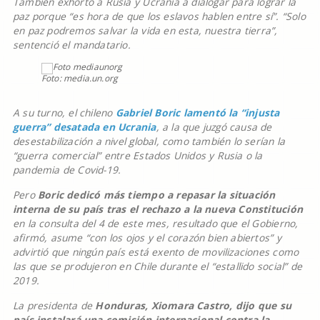
También exhortó a Rusia y Ucrania a dialogar para lograr la
paz porque “es hora de que los eslavos hablen entre sí”. “Solo
en paz podremos salvar la vida en esta, nuestra tierra”,
sentenció el mandatario.
Foto: media.un.org
A su turno, el chileno
Gabriel Boric lamentó la “injusta
guerra” desatada en Ucrania
, a la que juzgó causa de
desestabilización a nivel global, como también lo serían la
“guerra comercial” entre Estados Unidos y Rusia o la
pandemia de Covid-19.
Pero
Boric dedicó más tiempo a repasar la situación
interna de su país tras el rechazo a la nueva Constitución
en la consulta del 4 de este mes, resultado que el Gobierno,
afirmó, asume “con los ojos y el corazón bien abiertos” y
advirtió que ningún país está exento de movilizaciones como
las que se produjeron en Chile durante el “estallido social” de
2019.
La presidenta de
Honduras, Xiomara Castro, dijo que su
país instalará una comisión internacional contra la