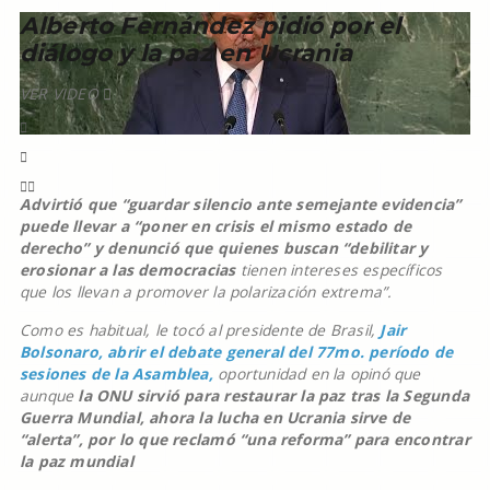
Alberto Fernández pidió por el
diálogo y la paz en Ucrania
VER VIDEO
Advirtió que “guardar silencio ante semejante evidencia”
puede llevar a “poner en crisis el mismo estado de
derecho” y denunció que quienes buscan “debilitar y
erosionar a las democracias
tienen intereses específicos
que los llevan a promover la polarización extrema”.
Como es habitual, le tocó al presidente de Brasil,
Jair
Bolsonaro, abrir el debate general del 77mo. período de
sesiones de la Asamblea,
oportunidad en la opinó que
aunque
la ONU sirvió para restaurar la paz tras la Segunda
Guerra Mundial, ahora la lucha en Ucrania sirve de
“alerta”, por lo que reclamó “una reforma” para encontrar
la paz mundial