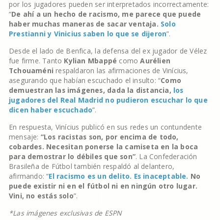
por los jugadores pueden ser interpretados incorrectamente:
“
De ahí a un hecho de racismo, me parece que puede
haber muchas maneras de sacar ventaja.
Solo
Prestianni y Vinicius saben lo que se dijeron
”.
Desde el lado de Benfica, la defensa del ex jugador de Vélez
fue firme. Tanto
Kylian Mbappé
como
Aurélien
Tchouaméni
respaldaron las afirmaciones de Vinícius,
asegurando que habían escuchado el insulto: “
Como
demuestran las imágenes, dada la distancia,
los
jugadores del Real Madrid no pudieron escuchar lo que
dicen haber escuchado
”.
En respuesta, Vinícius publicó en sus redes un contundente
mensaje:
“Los racistas son, por encima de todo,
cobardes. Necesitan ponerse la camiseta en la boca
para demostrar lo débiles que son”
. La Confederación
Brasileña de Fútbol también respaldó al delantero,
afirmando: “
El racismo es un delito. Es inaceptable.
No
puede existir ni en el fútbol ni en ningún otro lugar.
Vini, no estás solo
”.
*Las imágenes exclusivas de ESPN