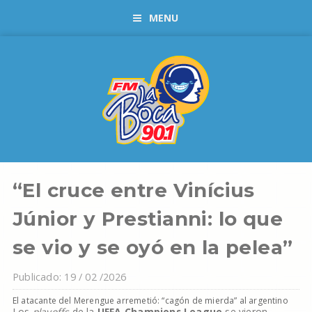
MENU
“El cruce entre Vinícius
Júnior y Prestianni: lo que
se vio y se oyó en la pelea”
Publicado: 19 / 02 /2026
El atacante del Merengue arremetió: “cagón de mierda” al argentino
Los
playoffs
de la
UEFA Champions League
se vieron