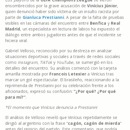
ensombrecidos por la grave acusación de
Vinícius Júnior
,
quien denunció haber sido víctima de un insulto racista por
parte de
Gianluca Prestianni
. A pesar de la falta de pruebas
visibles en las cámaras del encuentro entre
Benfica
y
Real
Madrid
, un especialista en lectura de labios ha expuesto el
diálogo entre ambos jugadores antes de que el incidente se
hiciera viral.
Gabriel Velloso, reconocido por su destreza en analizar
situaciones deportivas y sociales a través de redes sociales
como
Instagram
,
TikTok
y
YouTube
, se sumergió en los
detalles del encuentro. Su análisis comenzó con la tarjeta
amarilla mostrada por
Francois Letexier
a Vinícius tras
marcar un gol espectacular. El brasileño, reaccionando a la
reprimenda de Prestianni por su celebración frente a los
aficionados, expresó su confusión:
“¿Por qué? ¿Por qué
para mí?”
.
*El momento que Vinícius denuncia a Prestianni
El análisis de Velloso reveló que Vinícius repetidamente se
dirigió al argentino con la frase “
cagón, cagón de mierda
”
antes del reinicio del partido. Este comentario, que podría