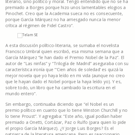
literario, sino político y moral. Tengo entendido que no se ha
premiado a Borges porque hizo unos lamentables elogios a
Pinochet. Creo que la Academia sueca no es consecuente,
porque García Márquez no ha arriesgado nunca la menor
crítica al régimen de Fidel Castro”.
A esta discusión político-literaria, se sumaba el novelista
Francisco Umbral quien escribió, esa misma semana que a
García Márquez “le han dado el Premio Nobel de la Paz”. El
autor de “Las ninfas” y “Trilogía de Madrid” aseguraba con su
característica ironía que “‘Cien años de soledad’ es quizá la
mejor novela que yo haya leído en mi vida (aunque no creo
que le hayan dado el Nobel porque la haya leído yo). Y es,
sobre todo, un libro que ha cambiado la escritura en el
mundo entero”.
Sin embargo, continuaba diciendo que “el Nobel es un
premio político en cuanto que lo tiene Winston Churchill y no
lo tiene Proust”. Y agregaba: “Este año, igual podían haber
premiado a Onetti, Cortázar, Paz o Rulfo (para quien lo pide
el propio García Márquez). ¿Y Jorge Luis Borges? Es el
patriarca de la literatura americana. Pero es reaccionario,