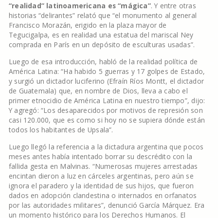
“realidad” latinoamericana es “mágica”
. Y entre otras
historias “delirantes” relató que “el monumento al general
Francisco Morazán, erigido en la plaza mayor de
Tegucigalpa, es en realidad una estatua del mariscal Ney
comprada en París en un depósito de esculturas usadas”.
Luego de esa introducción, habló de la realidad política de
América Latina: “Ha habido 5 guerras y 17 golpes de Estado,
y surgió un dictador luciferino (Efraín Ríos Montt, el dictador
de Guatemala) que, en nombre de Dios, lleva a cabo el
primer etnocidio de América Latina en nuestro tiempo”, dijo:
Y agregó: “Los desaparecidos por motivos de represión son
casi 120.000, que es como si hoy no se supiera dónde están
todos los habitantes de Upsala”.
Luego llegó la referencia a la dictadura argentina que pocos
meses antes había intentado borrar su descrédito con la
fallida gesta en Malvinas. “Numerosas mujeres arrestadas
encintan dieron a luz en cárceles argentinas, pero aún se
ignora el paradero y la identidad de sus hijos, que fueron
dados en adopción clandestina o internados en orfanatos
por las autoridades militares”, denunció García Márquez. Era
un momento histórico para los Derechos Humanos. El