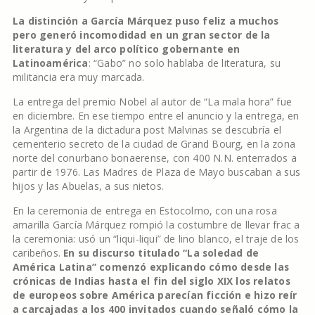
La distinción a García Márquez puso feliz a muchos
pero generó incomodidad en un gran sector de la
literatura y del arco político gobernante en
Latinoamérica
: “Gabo” no solo hablaba de literatura, su
militancia era muy marcada.
La entrega del premio Nobel al autor de “La mala hora” fue
en diciembre. En ese tiempo entre el anuncio y la entrega, en
la Argentina de la dictadura post Malvinas se descubría el
cementerio secreto de la ciudad de Grand Bourg, en la zona
norte del conurbano bonaerense, con 400 N.N. enterrados a
partir de 1976. Las Madres de Plaza de Mayo buscaban a sus
hijos y las Abuelas, a sus nietos.
En la ceremonia de entrega en Estocolmo, con una rosa
amarilla García Márquez rompió la costumbre de llevar frac a
la ceremonia: usó un “liqui-liqui” de lino blanco, el traje de los
caribeños.
En su discurso titulado “La soledad de
América Latina” comenzó explicando cómo desde las
crónicas de Indias hasta el fin del siglo XIX los relatos
de europeos sobre América parecían ficción e hizo reír
a carcajadas a los 400 invitados cuando señaló cómo la