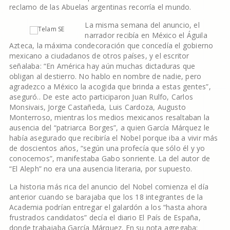
reclamo de las Abuelas argentinas recorría el mundo.
La misma semana del anuncio, el
narrador recibía en México el Águila
Azteca, la máxima condecoración que concedía el gobierno
mexicano a ciudadanos de otros países, y el escritor
señalaba: “En América hay aún muchas dictaduras que
obligan al destierro. No hablo en nombre de nadie, pero
agradezco a México la acogida que brinda a estas gentes”,
aseguró.. De este acto participaron Juan Rulfo, Carlos
Monsivais, Jorge Castañeda, Luis Cardoza, Augusto
Monterroso, mientras los medios mexicanos resaltaban la
ausencia del “patriarca Borges”, a quien García Márquez le
había asegurado que recibiría el Nobel porque iba a vivir más
de doscientos años, “según una profecía que sólo él y yo
conocemos”, manifestaba Gabo sonriente. La del autor de
“El Aleph” no era una ausencia literaria, por supuesto.
La historia más rica del anuncio del Nobel comienza el día
anterior cuando se barajaba que los 18 integrantes de la
Academia podrían entregar el galardón a los “hasta ahora
frustrados candidatos” decía el diario El País de España,
donde trabajaba García Márquez. En su nota agregaba: