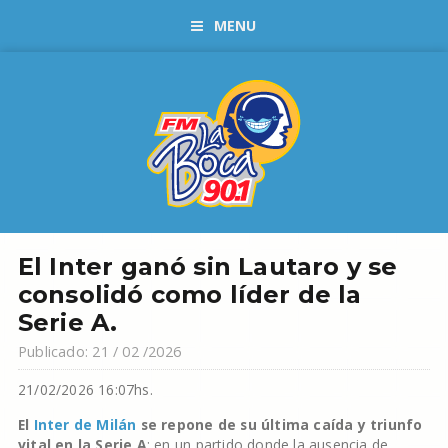
MENU
El Inter ganó sin Lautaro y se
consolidó como líder de la
Serie A.
Publicado: 21 / 02 /2026
21/02/2026 16:07hs.
El
Inter de Milán
se repone de su última caída y triunfo
vital en la Serie A
: en un partido donde la ausencia de