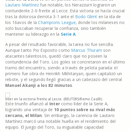
Lautaro Martínez
fue notable, los Nerazzurri lograron un
contundente 2-0 frente al Lecce. Esta victoria se hacía crucial
tras la dolorosa derrota 3-1 ante el
Bodo Glimt
en la ida de
los 16avos de la
Champions League
, donde los milaneses no
solo buscaban recuperar la confianza, sino también
mantener su liderazgo en la
Serie A
.
A pesar del resultado favorable, la tarea no fue sencilla.
Aunque tanto Pio Esposito como
Marcus Thuram
son
atacantes talentosos, quedó claro que no poseen la
contundencia del Toro. Los goles se concretaron en el último
tramo del encuentro, siendo a través de pelota parada: el
primero fue obra de Henrikh Mkhitaryan, quien capitalizó un
rebote, y el segundo llegó gracias a un cabezazo del central
Manuel Akanji a los 82 minutos
.
Inter en la victoria frente al Lecce. (REUTERS/Remo Casilli)
Este triunfo afianzó al
Inter
como líder de la Serie A,
logrando una ventaja de
10 puntos sobre su rival más
cercano, el Milan
. Sin embargo, la carencia de Lautaro
Martínez marcó una notable huella en el rendimiento del
equipo. El juego del Toro, su inigualable capacidad