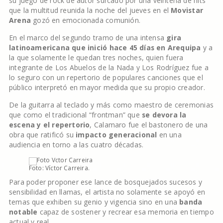
su juego de rock de autor surcado por una veintena de hits
que la multitud reunida la noche del jueves en el
Movistar
Arena
gozó en emocionada comunión.
En el marco del segundo tramo de una intensa
gira
latinoamericana que inició hace 45 días en Arequipa
y a
la que solamente le quedan tres noches, quien fuera
integrante de Los Abuelos de la Nada y Los Rodríguez fue a
lo seguro con un repertorio de populares canciones que el
público interpretó en mayor medida que su propio creador.
De la guitarra al teclado y más como maestro de ceremonias
que como el tradicional “frontman” que
se devora la
escena y el repertorio
, Calamaro fue el bastonero de una
obra que ratificó su
impacto generacional
en una
audiencia en torno a las cuatro décadas.
Foto: Víctor Carreira.
Para poder proponer ese lance de bosquejados sucesos y
sensibilidad en llamas, el artista no solamente se apoyó en
temas que exhiben su genio y vigencia sino en una
banda
notable
capaz de sostener y recrear esa memoria en tiempo
actual y real.