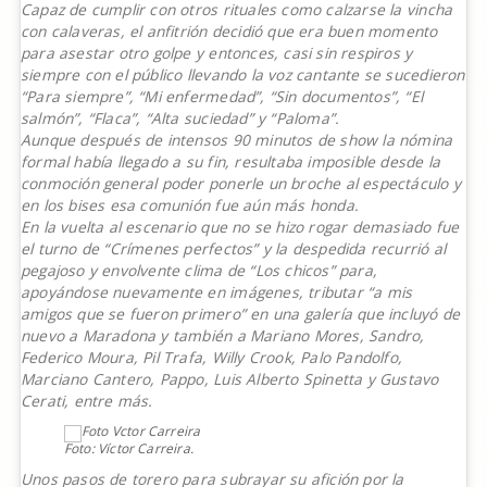
Capaz de cumplir con otros rituales como calzarse la vincha
con calaveras, el anfitrión decidió que era buen momento
para asestar otro golpe y entonces, casi sin respiros y
siempre con el público llevando la voz cantante se sucedieron
“Para siempre”, “Mi enfermedad”, “Sin documentos”, “El
salmón”, “Flaca”, “Alta suciedad” y “Paloma”.
Aunque después de intensos 90 minutos de show la nómina
formal había llegado a su fin, resultaba imposible desde la
conmoción general poder ponerle un broche al espectáculo y
en los bises esa comunión fue aún más honda.
En la vuelta al escenario que no se hizo rogar demasiado fue
el turno de “Crímenes perfectos” y la despedida recurrió al
pegajoso y envolvente clima de “Los chicos” para,
apoyándose nuevamente en imágenes, tributar “a mis
amigos que se fueron primero” en una galería que incluyó de
nuevo a Maradona y también a Mariano Mores, Sandro,
Federico Moura, Pil Trafa, Willy Crook, Palo Pandolfo,
Marciano Cantero, Pappo, Luis Alberto Spinetta y Gustavo
Cerati, entre más.
Foto: Víctor Carreira.
Unos pasos de torero para subrayar su afición por la