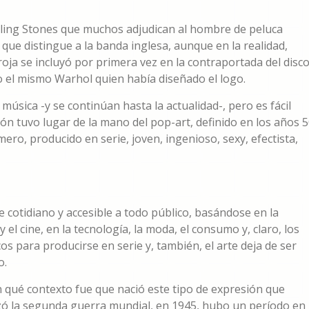
Rolling Stones que muchos adjudican al hombre de peluca
que distingue a la banda inglesa, aunque en la realidad,
oja se incluyó por primera vez en la contraportada del disc
do el mismo Warhol quien había diseñado el logo.
úsica -y se continúan hasta la actualidad-, pero es fácil
 tuvo lugar de la mano del pop-art, definido en los años 
ero, producido en serie, joven, ingenioso, sexy, efectista,
e cotidiano y accesible a todo público, basándose en la
y el cine, en la tecnología, la moda, el consumo y, claro, los
icos para producirse en serie y, también, el arte deja de ser
o.
n qué contexto fue que nació este tipo de expresión que
lizó la segunda guerra mundial, en 1945, hubo un período en