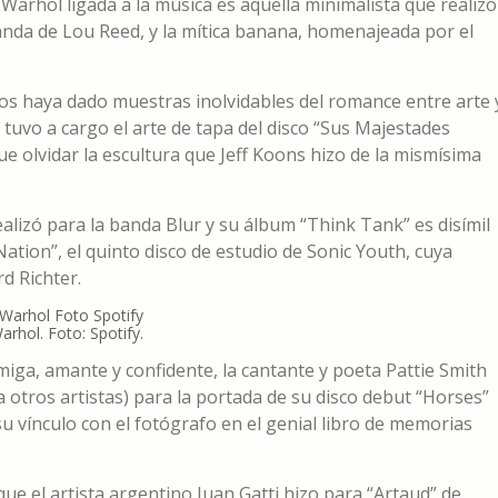
Warhol ligada a la música es aquella minimalista que realizó
anda de Lou Reed, y la mítica banana, homenajeada por el
os haya dado muestras inolvidables del romance entre arte 
tuvo a cargo el arte de tapa del disco “Sus Majestades
ue olvidar la escultura que Jeff Koons hizo de la mismísima
alizó para la banda Blur y su álbum “Think Tank” es disímil
ation”, el quinto disco de estudio de Sonic Youth, cuya
d Richter.
rhol. Foto: Spotify.
iga, amante y confidente, la cantante y poeta Pattie Smith
 a otros artistas) para la portada de su disco debut “Horses”
su vínculo con el fotógrafo en el genial libro de memorias
a que el artista argentino Juan Gatti hizo para “Artaud” de