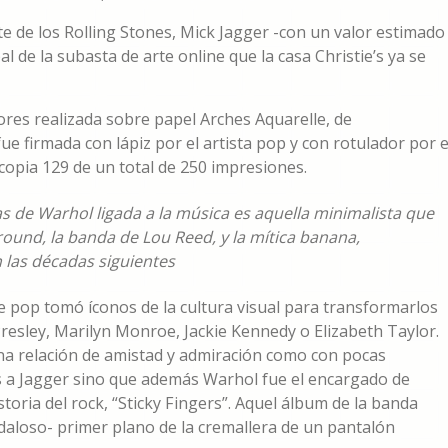
te de los Rolling Stones, Mick Jagger -con un valor estimado
al de la subasta de arte online que la casa Christie’s ya se
res realizada sobre papel Arches Aquarelle, de
 firmada con lápiz por el artista pop y con rotulador por e
 copia 129 de un total de 250 impresiones.
 de Warhol ligada a la música es aquella minimalista que
round, la banda de Lou Reed, y la mítica banana,
 las décadas siguientes
e pop tomó íconos de la cultura visual para transformarlos
Presley, Marilyn Monroe, Jackie Kennedy o Elizabeth Taylor.
una relación de amistad y admiración como con pocas
 a Jagger sino que además Warhol fue el encargado de
toria del rock, “Sticky Fingers”. Aquel álbum de la banda
daloso- primer plano de la cremallera de un pantalón