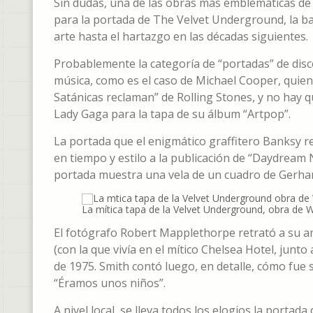
Sin dudas, una de las obras más emblemáticas de 
para la portada de The Velvet Underground, la b
arte hasta el hartazgo en las décadas siguientes.
Probablemente la categoría de “portadas” de disc
música, como es el caso de Michael Cooper, quien 
Satánicas reclaman” de Rolling Stones, y no hay q
Lady Gaga para la tapa de su álbum “Artpop”.
La portada que el enigmático graffitero Banksy re
en tiempo y estilo a la publicación de “Daydream N
portada muestra una vela de un cuadro de Gerhar
La mítica tapa de la Velvet Underground, obra de Wa
El fotógrafo Robert Mapplethorpe retrató a su am
(con la que vivía en el mítico Chelsea Hotel, junto
de 1975. Smith contó luego, en detalle, cómo fue 
“Éramos unos niños”.
A nivel local, se lleva todos los elogios la portad