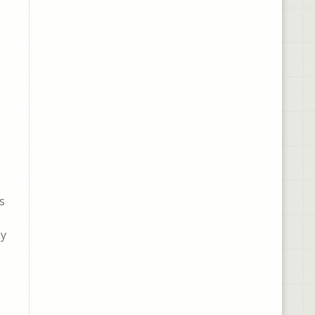
s
s
oy